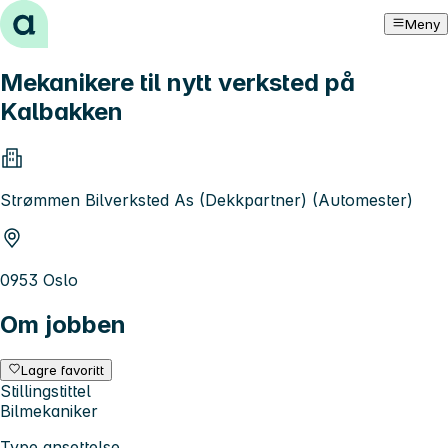
Hopp til innhold
Meny
Mekanikere til nytt verksted på
Kalbakken
Strømmen Bilverksted As (Dekkpartner) (Automester)
0953 Oslo
Om jobben
Lagre favoritt
Stillingstittel
Bilmekaniker
Type ansettelse