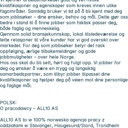
kvalifikasjoner og egenskaper som kreves innen ulike
fagområder. Samtidig bruker vi tid på å bli kjent med deg
som jobbsøker – dine ønsker, behov og mål. Dette gjør oss
bedre i stand til å finne jobber som faktisk passer deg,
både faglig og menneskelig.
Gjennom solid bransjekunnskap, lokal tilstedeværelse og
tette relasjoner til våre kunder har vi god oversikt over
markedet. For deg som jobbsøker betyr det
rask
oppfølging, ærlige tilbakemeldinger og gode
jobbmuligheter
– over hele Norge.
Hos oss skal du bli
sett, hørt og fulgt opp
. Vi jobber for
deg og ønsker å være en trygg og langsiktig
samarbeidspartner, som tilbyr jobber tilpasset dine
kvalifikasjoner og hjelper deg på veien mot dine personlige
og faglige mål.
POLSK:
O pracodawcy – ALL10 AS
ALL10 AS to
w 100% norweska agencja pracy
z
oddziałami w Stavanger, Haugesund/Stord, Trondheim