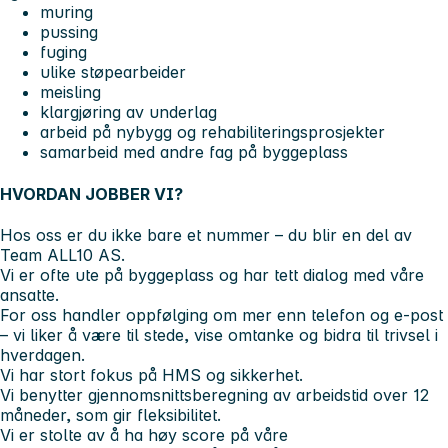
muring
pussing
fuging
ulike støpearbeider
meisling
klargjøring av underlag
arbeid på nybygg og rehabiliteringsprosjekter
samarbeid med andre fag på byggeplass
HVORDAN JOBBER VI?
Hos oss er du ikke bare et nummer – du blir en del av
Team ALL10 AS.
Vi er ofte ute på byggeplass og har tett dialog med våre
ansatte.
For oss handler oppfølging om mer enn telefon og e-post
– vi liker å være til stede, vise omtanke og bidra til trivsel i
hverdagen.
Vi har stort fokus på HMS og sikkerhet.
Vi benytter gjennomsnittsberegning av arbeidstid over 12
måneder, som gir fleksibilitet.
Vi er stolte av å ha høy score på våre