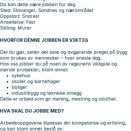
Da kan dette være jobben for deg.
Sted:
Stavanger, Sandnes og nærområdet
Oppstart:
Snarest
Ansettelse:
Fast
Stilling:
Murer
HVORFOR DENNE JOBBEN ER VIKTIG
Det du gjør, setter det siste og avgjørende preget på bygg
som brukes av mennesker – hver eneste dag.
Hos oss jobber du på noen av regionens viktigste og
største prosjekter, blant annet:
sykehus
skoler og barnehager
boliger
industribygg og tekniske anlegg
Dette er arbeid som gir mening, mestring og stolthet.
HVA SKAL DU JOBBE MED?
Arbeidsoppgavene tilpasses din kompetanse og erfaring,
og kan blant annet bestå av: