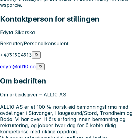
wsparcie.
Kontaktperson for stillingen
Edyta Sikorska
Rekrutter/Personalkonsulent
+4791904913
edyta@all10.no
Om bedriften
Om arbeidsgiver – ALL10 AS
ALL10 AS er et
100 % norsk-eid bemanningsfirma
med
avdelinger i Stavanger, Haugesund/Stord, Trondheim og
Bodø. Vi har
over 11 års erfaring
innen bemanning og
rekruttering, og jobber hver dag for å koble riktig
kompetanse med riktige oppdrag.
Vi kjenner arbeidsmarkedet godt og vet hvilke