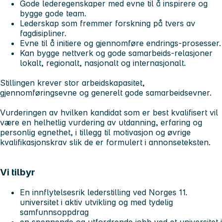
Gode lederegenskaper med evne til å inspirere og
bygge gode team.
Lederskap som fremmer forskning på tvers av
fagdisipliner.
Evne til å initiere og gjennomføre endrings-prosesser.
Kan bygge nettverk og gode samarbeids-relasjoner
lokalt, regionalt, nasjonalt og internasjonalt.
Stillingen krever stor arbeidskapasitet,
gjennomføringsevne og generelt gode samarbeidsevner.
Vurderingen av hvilken kandidat som er best kvalifisert vil
være en helhetlig vurdering av utdanning, erfaring og
personlig egnethet, i tillegg til motivasjon og øvrige
kvalifikasjonskrav slik de er formulert i annonseteksten.
Vi tilbyr
En innflytelsesrik lederstilling ved Norges 11.
universitet i aktiv utvikling og med tydelig
samfunnsoppdrag
en spennende og utfordrende jobb ved et universitet i