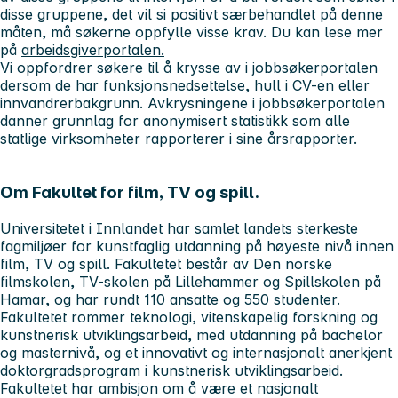
disse gruppene, det vil si positivt særbehandlet på denne
måten, må søkerne oppfylle visse krav. Du kan lese mer
på
arbeidsgiverportalen.
Vi oppfordrer søkere til å krysse av i jobbsøkerportalen
dersom de har funksjonsnedsettelse, hull i CV-en eller
innvandrerbakgrunn. Avkrysningene i jobbsøkerportalen
danner grunnlag for anonymisert statistikk som alle
statlige virksomheter rapporterer i sine årsrapporter.
Om Fakultet for film, TV og spill.
Universitetet i Innlandet har samlet landets sterkeste
fagmiljøer for kunstfaglig utdanning på høyeste nivå innen
film, TV og spill. Fakultetet består av Den norske
filmskolen, TV-skolen på Lillehammer og Spillskolen på
Hamar, og har rundt 110 ansatte og 550 studenter.
Fakultetet rommer teknologi, vitenskapelig forskning og
kunstnerisk utviklingsarbeid, med utdanning på bachelor
og masternivå, og et innovativt og internasjonalt anerkjent
doktorgradsprogram i kunstnerisk utviklingsarbeid.
Fakultetet har ambisjon om å være et nasjonalt