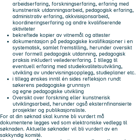
arbeidserfaring, forskningserfaring, erfaring med
kunstnerisk utdanningsarbeid, pedagogisk erfaring,
administrativ erfaring, akkvisisjonsarbeid,
koordineringserfaring og andre kvalifiserende
aktiviteter
bekreftede kopier av vitnemål og attester
dokumentasjon på pedagogiske kvalifikasjoner i en
systematisk, samlet fremstilling, herunder oversikt
over formell pedagogisk utdanning, pedagogisk
praksis inkludert veiledererfaring. I tillegg til
eventuell erfaring med studiekvalitetsutvikling,
utvikling av undervisningsopplegg, studieplaner etc.
i tillegg ønskes inntil én sides refleksjon rundt
søkerens pedagogiske grunnsyn
og egne pedagogiske utvikling
Oversikt over forskning eller kunstnerisk
utviklingsarbeid, herunder også eksternfinansierte
prosjekter og publikasjonsliste.
For at din søknad skal kunne bli vurdert må
dokumentene legges ved som elektroniske vedlegg til
søknaden. Aktuelle søknader vil bli vurdert av en
sakkyndig komité.