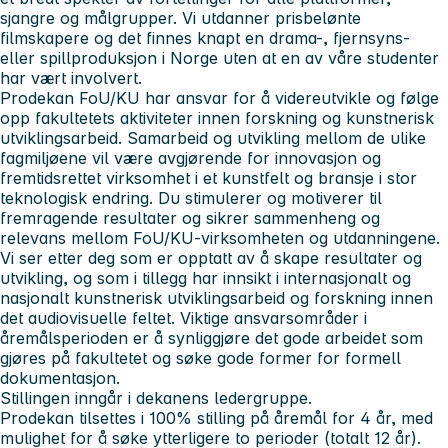
sjangre og målgrupper. Vi utdanner prisbelønte
filmskapere og det finnes knapt en drama-, fjernsyns-
eller spillproduksjon i Norge uten at en av våre studenter
har vært involvert.
Prodekan FoU/KU har ansvar for å videreutvikle og følge
opp fakultetets aktiviteter innen forskning og kunstnerisk
utviklingsarbeid. Samarbeid og utvikling mellom de ulike
fagmiljøene vil være avgjørende for innovasjon og
fremtidsrettet virksomhet i et kunstfelt og bransje i stor
teknologisk endring. Du stimulerer og motiverer til
fremragende resultater og sikrer sammenheng og
relevans mellom FoU/KU-virksomheten og utdanningene.
Vi ser etter deg som er opptatt av å skape resultater og
utvikling, og som i tillegg har innsikt i internasjonalt og
nasjonalt kunstnerisk utviklingsarbeid og forskning innen
det audiovisuelle feltet. Viktige ansvarsområder i
åremålsperioden er å synliggjøre det gode arbeidet som
gjøres på fakultetet og søke gode former for formell
dokumentasjon.
Stillingen inngår i dekanens ledergruppe.
Prodekan tilsettes i 100% stilling på åremål for 4 år, med
mulighet for å søke ytterligere to perioder (totalt 12 år).