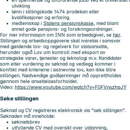
utvikling
lønn i stillingskode 1474 prodekan etter
kvalifikasjoner og erfaring.
medlemskap i
Statens pensjonskasse
, med blant
annet gode pensjons- og forsikringsordninger.
For mer informasjon om INN som arbeidsgiver, se
her
.
Stillingen og arbeidsoppgavene skal ivaretas i samsvar
med gjeldende lov- og regelverk for statsansatte,
herunder også Lov om kontroll med eksport av
strategiske varer, tjenester og teknologi m.v. Kandidater
som etter vurdering av søknad og vedlegg kommer i
konflikt med kriteriene i sistnevnte lov, kan ikke tiltre
stillingen. Nødvendige godkjenninger må opprettholdes
gjennom hele ansettelsesforholdet.
Video:
https://www.youtube.com/watch?v=F0FVnszhpJY
Søke stillingen
Søknad og CV registreres elektronisk via "søk stillingen".
Søknaden må inneholde:
søknadsbrev
utfyllende CV med oversikt over utdanning,