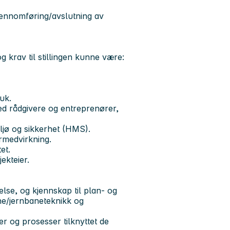
l gjennomføring/avslutning av
 krav til stillingen kunne være:
uk.
ed rådgivere og entreprenører,
miljø og sikkerhet (HMS).
rmedvirkning.
et.
jekteier.
lse, og kjennskap til plan- og
ne/jernbaneteknikk og
er og prosesser tilknyttet de