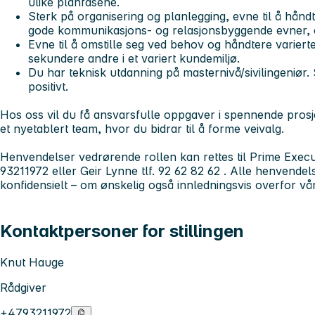
ulike planfasene.
Sterk på organisering og planlegging, evne til å hånd
gode kommunikasjons- og relasjonsbyggende evner, o
Evne til å omstille seg ved behov og håndtere varier
sekundere andre i et variert kundemiljø.
Du har teknisk utdanning på masternivå/sivilingeniør. S
positivt.
Hos oss vil du få ansvarsfulle oppgaver i spennende prosje
et nyetablert team, hvor du bidrar til å forme veivalg.
Henvendelser vedrørende rollen kan rettes til Prime Execu
93211972 eller Geir Lynne tlf. 92 62 82 62 . Alle henvendel
konfidensielt – om ønskelig også innledningsvis overfor vå
Kontaktpersoner for stillingen
Knut Hauge
Rådgiver
+4793211972