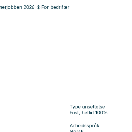
erjobben
2026
☀️
For bedrifter
Type ansettelse
Fast, heltid 100%
Arbeidsspråk
Norsk