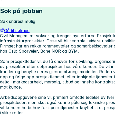
Søk på jobben
Søk snarest mulig
Gå til søknad
Civil Management vokser og trenger nye erfarne Prosjektle
infrastrukturprosjekter. Disse vil bli sentrale i videre utvi
Firmaet har en rekke rammeavtaler og samarbeidsavtaler s
hos Oslo Sporveier, Bane NOR og BYM.
Som prosjektleder vil du få ansvar for utvikling, organise
av prosjekter eller delprosjekter hos våre kunder. Du vil i
kunder og benytte deres gjennomføringsmodeller. Rollen v
opp og følge opp prosjektteamet, eller innkjøpte tjenester 
delta i markedsarbeid, mersalg, tilbud og inneha kontraktsa
mot kunde.
Arbeidsoppgavene dine vil primært omfatte ledelse av tver
prosjektleder, men skal også kunne påta seg tekniske prosjek
vil kunden ha behov for spesialtjenester knyttet til et pros
i slike roller.