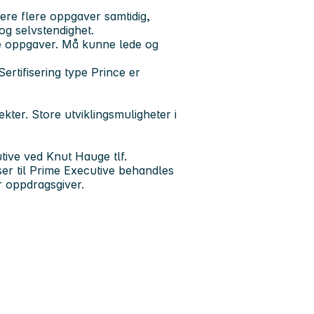
tere flere oppgaver samtidig,
g selvstendighet.
te oppgaver. Må kunne lede og
ertifisering type Prince er
kter. Store utviklingsmuligheter i
tive ved Knut Hauge tlf.
ser til Prime Executive behandles
r oppdragsgiver.