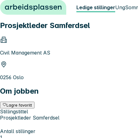
Hopp til innhold
Ledige stillinger
Ung
Somm
Prosjektleder Samferdsel
Civil Management AS
0256 Oslo
Om jobben
Lagre favoritt
Stillingstittel
Prosjektleder Samferdsel
Antall stillinger
1