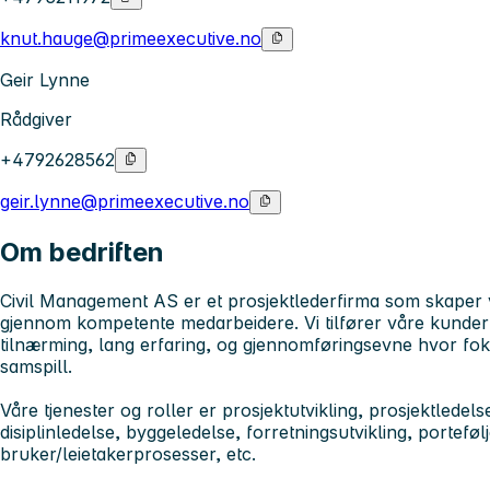
knut.hauge@primeexecutive.no
Geir Lynne
Rådgiver
+4792628562
geir.lynne@primeexecutive.no
Om bedriften
Civil Management AS er et prosjektlederfirma som skaper v
gjennom kompetente medarbeidere. Vi tilfører våre kunder
tilnærming, lang erfaring, og gjennomføringsevne hvor fok
samspill.
Våre tjenester og roller er prosjektutvikling, prosjektledels
disiplinledelse, byggeledelse, forretningsutvikling, porteføl
bruker/leietakerprosesser, etc.