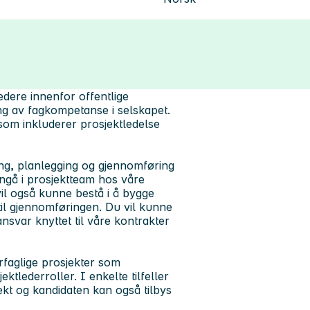
dere innenfor offentlige
kling av fagkompetanse i selskapet.
om inkluderer prosjektledelse
ring, planlegging og gjennomføring
nngå i prosjektteam hos våre
il også kunne bestå i å bygge
til gjennomføringen. Du vil kunne
nsvar knyttet til våre kontrakter
rfaglige prosjekter som
tlederroller. I enkelte tilfeller
jekt og kandidaten kan også tilbys