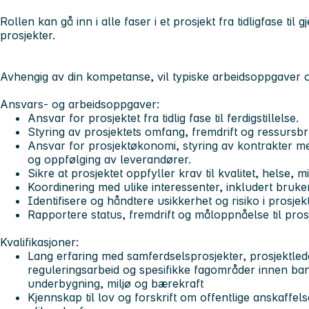
Rollen kan gå inn i alle faser i et prosjekt fra tidligfase ti
prosjekter.
Avhengig av din kompetanse, vil typiske arbeidsoppgaver og
Ansvars- og arbeidsoppgaver:
Ansvar for prosjektet fra tidlig fase til ferdigstillelse.
Styring av prosjektets omfang, fremdrift og ressursbr
Ansvar for prosjektøkonomi, styring av kontrakter m
og oppfølging av leverandører.
Sikre at prosjektet oppfyller krav til kvalitet, helse, 
Koordinering med ulike interessenter, inkludert bruke
Identifisere og håndtere usikkerhet og risiko i prosjekt
Rapportere status, fremdrift og måloppnåelse til pros
Kvalifikasjoner:
Lang erfaring med samferdselsprosjekter, prosjektlede
reguleringsarbeid og spesifikke fagområder innen ba
underbygning, miljø og bærekraft
Kjennskap til lov og forskrift om offentlige anskaffels