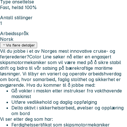
Type ansettelse
Fast, heltid 100%
Antall stillinger
1
Arbeidsspråk
Norsk
Vis flere detaljer
Vil du jobbe i et av Norges mest innovative cruise- og
ferjerederier?Color Line søker nå etter en engasjert
skipsmotormekaniker som vil være med på å sikre stabil
drift og bidra til vår satsing på bærekraftige maritime
løsninger. Vi tilbyr en variert og operativ arbeidshverdag
om bord, hvor samarbeid, faglig stolthet og sikkerhet er
avgjørende.
Hva du kommer til å jobbe med:
Gå vakter i maskin etter instrukser fra vakthavende
maskinist
Utføre vedlikehold og daglig oppfølging
Delta aktivt i sikkerhetsarbeid, øvelser og opplæring
om bord
Vi ser etter deg som har:
Ferdighetssertifikat som skipsmotormekaniker