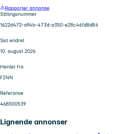
Rapporter annonse
Stillingsnummer
1622d472-a94b-473d-a350-e28c46fd8d84
Sist endret
10. august 2026
Hentet fra
FINN
Referanse
468500539
Lignende annonser