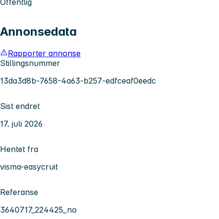
Offentlig
Annonsedata
Rapporter annonse
Stillingsnummer
13da3d8b-7658-4a63-b257-edfceaf0eedc
Sist endret
17. juli 2026
Hentet fra
visma-easycruit
Referanse
3640717_224425_no