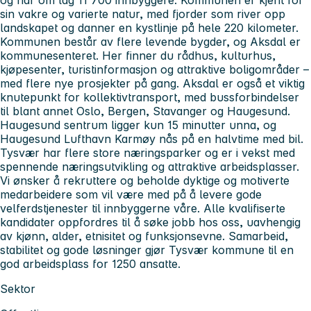
og har om lag 11 700 innbyggere. Kommunen er kjent for
sin vakre og varierte natur, med fjorder som river opp
landskapet og danner en kystlinje på hele 220 kilometer.
Kommunen består av flere levende bygder, og Aksdal er
kommunesenteret. Her finner du rådhus, kulturhus,
kjøpesenter, turistinformasjon og attraktive boligområder –
med flere nye prosjekter på gang. Aksdal er også et viktig
knutepunkt for kollektivtransport, med bussforbindelser
til blant annet Oslo, Bergen, Stavanger og Haugesund.
Haugesund sentrum ligger kun 15 minutter unna, og
Haugesund Lufthavn Karmøy nås på en halvtime med bil.
Tysvær har flere store næringsparker og er i vekst med
spennende næringsutvikling og attraktive arbeidsplasser.
Vi ønsker å rekruttere og beholde dyktige og motiverte
medarbeidere som vil være med på å levere gode
velferdstjenester til innbyggerne våre. Alle kvalifiserte
kandidater oppfordres til å søke jobb hos oss, uavhengig
av kjønn, alder, etnisitet og funksjonsevne. Samarbeid,
stabilitet og gode løsninger gjør Tysvær kommune til en
god arbeidsplass for 1250 ansatte.
Sektor