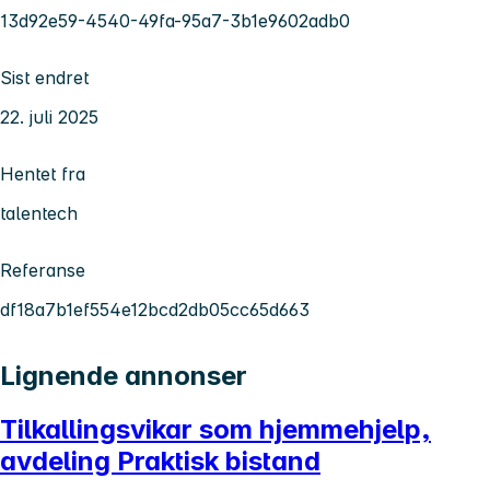
13d92e59-4540-49fa-95a7-3b1e9602adb0
Sist endret
22. juli 2025
Hentet fra
talentech
Referanse
df18a7b1ef554e12bcd2db05cc65d663
Lignende annonser
Tilkallingsvikar som hjemmehjelp,
avdeling Praktisk bistand