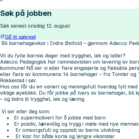
Søk på jobben
Søk senest onsdag 12. august
Gå til søknad
Bli barnehagevikar i Indre Østfold – gjennom Adecco Pe
Vil du fylle barnas dager med trygghet, lek og latter?
Adecco Pedagogisk
har rammeavtalen om levering av barn
kommune
! Nå ser vi etter flere engasjerte og fleksible p
eller flere av kommunens 14 barnehager – fra Tomter og T
Rakkestad i sør.
Hos oss får du en variert og meningsfull hverdag fylt med b
viktige øyeblikk. Du får jobbe på tvers av barnehager, bli
– og bidra til trygghet, lek og læring.
Vi ser etter deg som:
Er
supermotivert for å jobbe med barn
Er
positiv, lærevillig og trygg
i møte med nye mennesk
Er
omsorgsfull og opptatt av barns utvikling
Er klar for både
korte og lengre vikariater