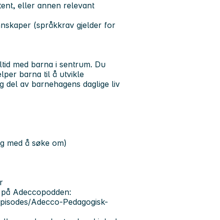
tent
, eller annen relevant
skaper (språkkrav gjelder for
ltid med barna i sentrum. Du
lper barna til å utvikle
ig del av barnehagens daglige liv
deg med å søke om)
r
r på Adeccopodden:
episodes/Adecco-Pedagogisk-