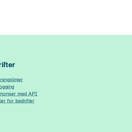
ifter
ningslinjer
logging
nnonser med API
ler for bedrifter