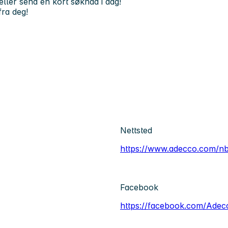
eller send en kort søknad i dag!
fra deg!
Nettsted
https://www.adecco.com/n
Facebook
https://facebook.com/Ade