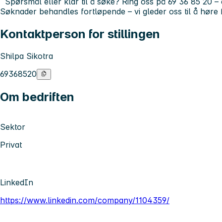
Spørsmål eller klar til å søke? Ring oss på 69 36 85 20 – 
Søknader behandles fortløpende – vi gleder oss til å høre 
Kontaktperson for stillingen
Shilpa Sikotra
69368520
Om bedriften
Sektor
Privat
LinkedIn
https://www.linkedin.com/company/1104359/