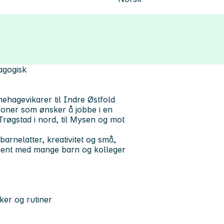
dagogisk
ehagevikarer til
Indre Østfold
ersoner som ønsker å jobbe i en
røgstad i nord, til Mysen og mot
arnelatter, kreativitet og små,
 kjent med mange barn og kolleger
er og rutiner