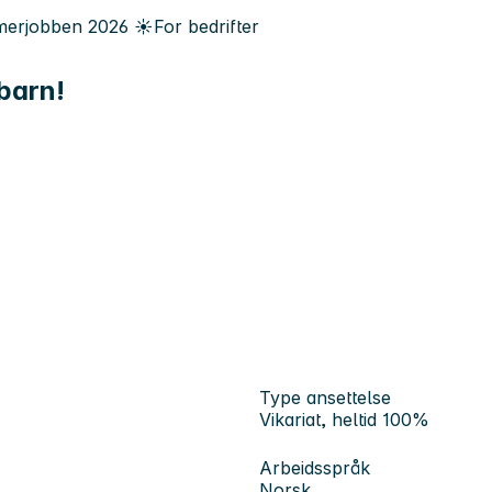
erjobben
2026
☀️
For bedrifter
 barn!
Type ansettelse
Vikariat, heltid 100%
Arbeidsspråk
Norsk