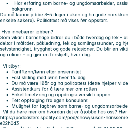
Har erfaring som
barne- og ungdomsarbeider, assis
bakgrunn
Du må kunne jobbe 3–5 dager i uken og ha gode norskkunn
enkelte søkere). Politiattest må vises før oppstart.
Hva innebærer jobben?
Som vikar i barnehage bidrar du i både hverdag og lek – al
deltar i måltider, påkledning, lek og samlingsstunder, og hje
selvstendighet, trygghet og gode relasjoner. Du blir en vikt
og rutiner – og gjør en forskjell, hver dag.
Vi tilbyr:
Tarifflønn/lønn etter ansiennitet
Fast stilling med lønn hver 14. dag
Du må være 18år og ha politiattest (dette hjelper vi 
Assistentkurs for å lære mer om rollen
Enkel timeføring og oppdragsoversikt i appen
Tett oppfølging fra egen konsulent
Mulighet for fagbrev som barne- og ungdomsarbeide
Vil du høre mer om hvordan det er å jobbe hos oss? Hø
https://podcasters.spotify.com/pod/show/susan-hanssen/
e22h0d3