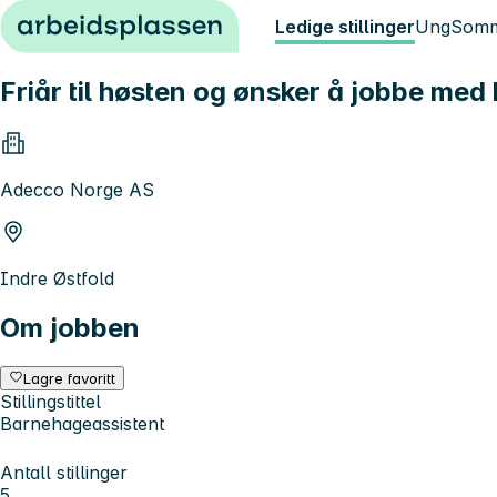
Hopp til innhold
Ledige stillinger
Ung
Somm
Friår til høsten og ønsker å jobbe med
Adecco Norge AS
Indre Østfold
Om jobben
Lagre favoritt
Stillingstittel
Barnehageassistent
Antall stillinger
5