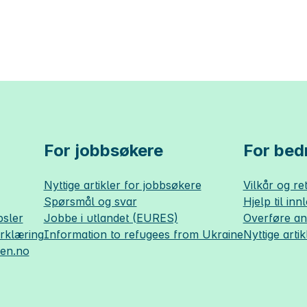
For jobbsøkere
For bedr
Nyttige artikler for jobbsøkere
Vilkår og ret
Spørsmål og svar
Hjelp til inn
sler
Jobbe i utlandet (EURES)
Overføre a
erklæring
Information to refugees from Ukraine
Nyttige artik
sen.no