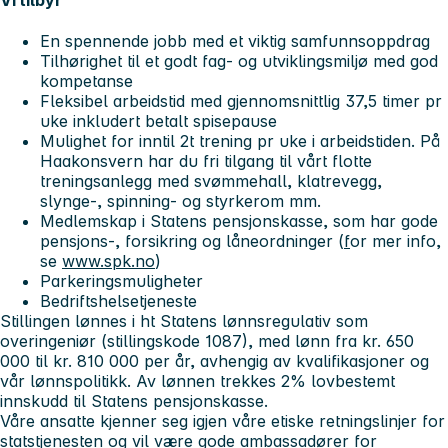
En spennende jobb med et viktig samfunnsoppdrag
Tilhørighet til et godt fag- og utviklingsmiljø med god
kompetanse
Fleksibel arbeidstid med gjennomsnittlig 37,5 timer pr
uke inkludert betalt spisepause
Mulighet for inntil 2t trening pr uke i arbeidstiden. På
Haakonsvern har du fri tilgang til vårt flotte
treningsanlegg med svømmehall, klatrevegg,
slynge-, spinning- og styrkerom mm.
Medlemskap i Statens pensjonskasse, som har gode
pensjons-, forsikring og låneordninger (
f
or mer info,
se
www.spk.no
)
Parkeringsmuligheter
Bedriftshelsetjeneste
Stillingen lønnes i ht Statens lønnsregulativ som
overingeniør (stillingskode 1087), med lønn fra kr. 650
000 til kr. 810 000 per år, avhengig av kvalifikasjoner og
vår lønnspolitikk. Av lønnen trekkes 2% lovbestemt
innskudd til Statens pensjonskasse.
Våre ansatte kjenner seg igjen våre etiske retningslinjer for
statstjenesten og vil være gode ambassadører for