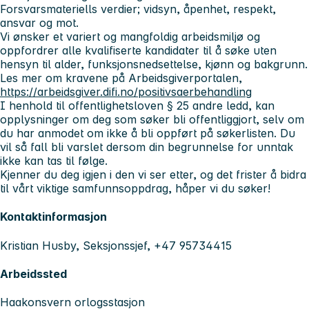
Forsvarsmateriells verdier;
vidsyn, åpenhet, respekt,
ansvar og mot.
Vi ønsker et variert og mangfoldig arbeidsmiljø og
oppfordrer alle kvalifiserte kandidater til å søke uten
hensyn til alder, funksjonsnedsettelse, kjønn og bakgrunn.
Les mer om kravene på Arbeidsgiverportalen,
https://arbeidsgiver.difi.no/positivsaerbehandling
I henhold til offentlighetsloven § 25 andre ledd, kan
opplysninger om deg som søker bli offentliggjort, selv om
du har anmodet om ikke å bli oppført på søkerlisten. Du
vil så fall bli varslet dersom din begrunnelse for unntak
ikke kan tas til følge.
Kjenner du deg igjen i den vi ser etter, og det frister å bidra
til vårt viktige samfunnsoppdrag, håper vi du søker!
Kontaktinformasjon
Kristian Husby, Seksjonssjef, +47 95734415
Arbeidssted
Haakonsvern orlogsstasjon