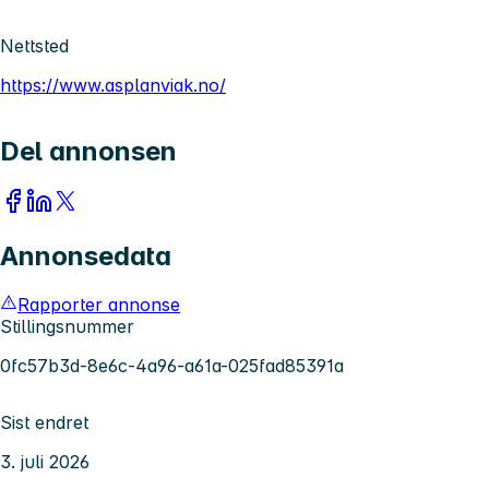
Nettsted
https://www.asplanviak.no/
Del annonsen
Annonsedata
Rapporter annonse
Stillingsnummer
0fc57b3d-8e6c-4a96-a61a-025fad85391a
Sist endret
3. juli 2026