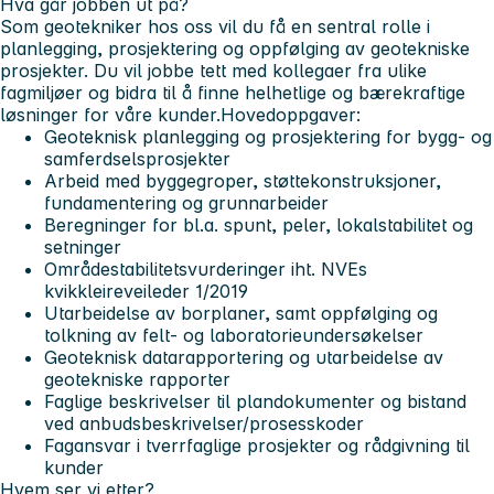
Hva går jobben ut på?
Som geotekniker hos oss vil du få en sentral rolle i
planlegging, prosjektering og oppfølging av geotekniske
prosjekter. Du vil jobbe tett med kollegaer fra ulike
fagmiljøer og bidra til å finne helhetlige og bærekraftige
løsninger for våre kunder.Hovedoppgaver:
Geoteknisk planlegging og prosjektering for bygg- og
samferdselsprosjekter
Arbeid med byggegroper, støttekonstruksjoner,
fundamentering og grunnarbeider
Beregninger for bl.a. spunt, peler, lokalstabilitet og
setninger
Områdestabilitetsvurderinger iht. NVEs
kvikkleireveileder 1/2019
Utarbeidelse av borplaner, samt oppfølging og
tolkning av felt- og laboratorieundersøkelser
Geoteknisk datarapportering og utarbeidelse av
geotekniske rapporter
Faglige beskrivelser til plandokumenter og bistand
ved anbudsbeskrivelser/prosesskoder
Fagansvar i tverrfaglige prosjekter og rådgivning til
kunder
Hvem ser vi etter?