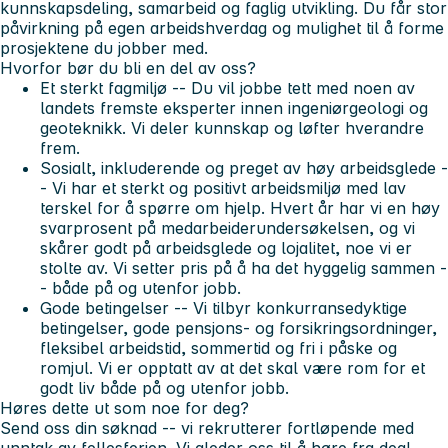
kunnskapsdeling, samarbeid og faglig utvikling. Du får stor
påvirkning på egen arbeidshverdag og mulighet til å forme
prosjektene du jobber med.
Hvorfor bør du bli en del av oss?
Et sterkt fagmiljø
-- Du vil jobbe tett med noen av
landets fremste eksperter innen ingeniørgeologi og
geoteknikk. Vi deler kunnskap og løfter hverandre
frem.
Sosialt, inkluderende og preget av høy arbeidsglede
-
- Vi har et sterkt og positivt arbeidsmiljø med lav
terskel for å spørre om hjelp. Hvert år har vi en høy
svarprosent på medarbeiderundersøkelsen, og vi
skårer godt på arbeidsglede og lojalitet, noe vi er
stolte av. Vi setter pris på å ha det hyggelig sammen -
- både på og utenfor jobb.
Gode betingelser
-- Vi tilbyr konkurransedyktige
betingelser, gode pensjons- og forsikringsordninger,
fleksibel arbeidstid, sommertid og fri i påske og
romjul. Vi er opptatt av at det skal være rom for et
godt liv både på og utenfor jobb.
Høres dette ut som noe for deg?
Send oss din søknad -- vi rekrutterer fortløpende med
unntak av fellesferien. Vi gleder oss til å høre fra deg!