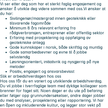
Vi ser etter deg som har et sterkt faglig engasjement og
ønsker å utvikle deg videre sammen med oss.Vi ønsker at
du har:
Sivilingeniør/mastergrad innen geoteknikk eller
tilsvarende fagområde
Minimum 8 års relevant erfaring fra
rådgiverbransjen, entreprenør eller offentlig sektor
Erfaring med prosjektering og oppfølging av
geotekniske anlegg
Gode kunnskaper i norsk, både skriftlig og muntlig
Gode samarbeidsevner og evne til å jobbe
selvstendig
Løsningsorientert, initiativrik og nysgjerrig på nye
metoder
Positiv, engasjert og ansvarsbevisst
Slik er arbeidshverdagen hos oss
Hos oss får du en variert og utviklende arbeidshverdag.
Du vil jobbe i tverrfaglige team med dyktige kollegaer som
brenner for faget sitt. Noen dager er du ute på befaring
eller følger opp grunnundersøkelser, andre dager jobber
du med analyser, prosjektering eller rapportering. Vi har
en åpen og inkluderende kultur, og legger stor vekt på