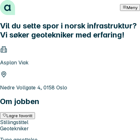
Hopp til innhold
Meny
Vil du sette spor i norsk infrastruktur?
Vi søker geotekniker med erfaring!
Asplan Viak
Nedre Vollgate 4, 0158 Oslo
Om jobben
Lagre favoritt
Stillingstittel
Geotekniker
Type ansettelse