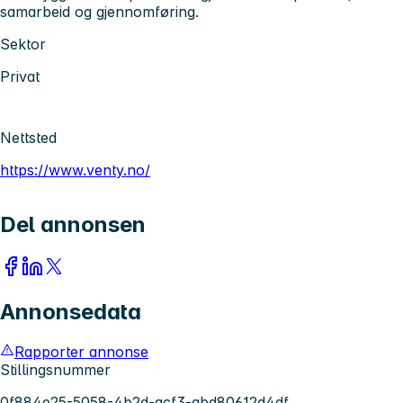
samarbeid og gjennomføring.
Sektor
Privat
Nettsted
https://www.venty.no/
Del annonsen
Annonsedata
Rapporter annonse
Stillingsnummer
0f884e25-5058-4b2d-acf3-abd80612d4df