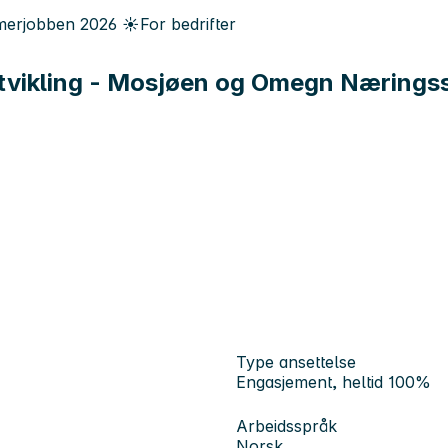
erjobben
2026
☀️
For bedrifter
 utvikling - Mosjøen og Omegn Nærings
Type ansettelse
Engasjement, heltid 100%
Arbeidsspråk
Norsk