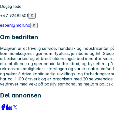
Daglig leder
+47 92485601
espen@mon.no
Om bedriften
Mosjøen er et trivelig service, handels- og industrisenter
kommunikasjoner gjennom flyplass, jernbane og E6. Stede
arbeidsmarked og et bredt utdanningstilbud innenfor vid
et omfattende og spennende kulturtilbud, og byr ellers på u
rekreasjonsmuligheter i storslagen og variert natur. Vefs
og søker å drive kontinuerlig utviklings- og forbedringsa
har ca. 1.100 årsverk og er organisert med 20 selvstendig
veldrevet med vekt på positiv samhandling mellom politisk o
Del annonsen