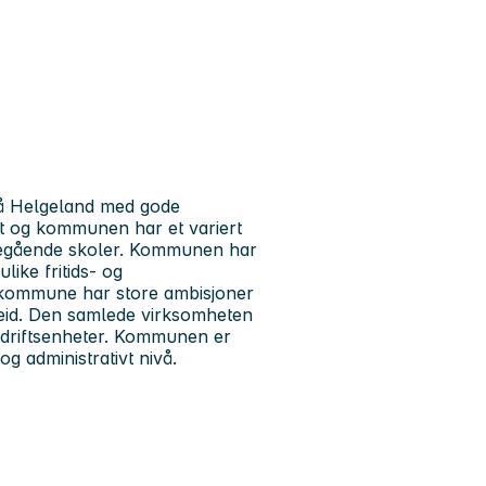
 på Helgeland med gode
t og kommunen har et variert
eregående skoler. Kommunen har
like fritids- og
n kommune har store ambisjoner
rbeid. Den samlede virksomheten
e driftsenheter. Kommunen er
g administrativt nivå.