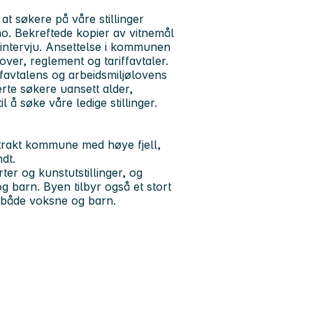
t søkere på våre stillinger
o. Bekreftede kopier av vitnemål
l intervju. Ansettelse i kommunen
over, reglement og tariffavtaler.
iffavtalens og arbeidsmiljølovens
rte søkere uansett alder,
 å søke våre ledige stillinger.
trakt kommune med høye fjell,
dt.
er og kunstutstillinger, og
 barn. Byen tilbyr også et stort
r både voksne og barn.