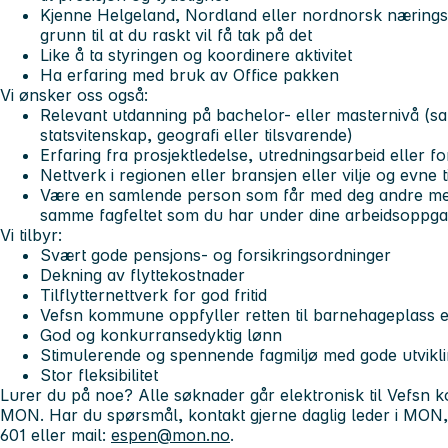
Kjenne Helgeland, Nordland eller nordnorsk næringsl
grunn til at du raskt vil få tak på det
Like å ta styringen og koordinere aktivitet
Ha erfaring med bruk av Office pakken
Vi ønsker oss også:
Relevant utdanning på bachelor- eller masternivå (sam
statsvitenskap, geografi eller tilsvarende)
Erfaring fra prosjektledelse, utredningsarbeid eller fo
Nettverk i regionen eller bransjen eller vilje og evne t
Være en samlende person som får med deg andre menn
samme fagfeltet som du har under dine arbeidsoppg
Vi tilbyr:
Svært gode pensjons- og forsikringsordninger
Dekning av flyttekostnader
Tilflytternettverk for god fritid
Vefsn kommune oppfyller retten til barnehageplass 
God og konkurransedyktig lønn
Stimulerende og spennende fagmiljø med gode utvikl
Stor fleksibilitet
Lurer du på noe?
Alle søknader går elektronisk til Vefsn 
MON. Har du spørsmål, kontakt gjerne daglig leder i MON
601 eller mail:
espen@mon.no
.