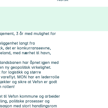
ement, 3 år med mulighet for
iggenhet langt fra
ikk, det er konkurranseevne,
geland, med nærhet til havn,
dlandsbanen har åpnet igjen med
n ny geopolitisk virkelighet.
for logistikk og større
d vareflyt. MON har en lederrolle
jekter og sikre at Vefsn er godt
n rollen!
t til Vefsn kommune og arbeider
ing, politiske prosesser og
nisasjon med stort handlingsrom