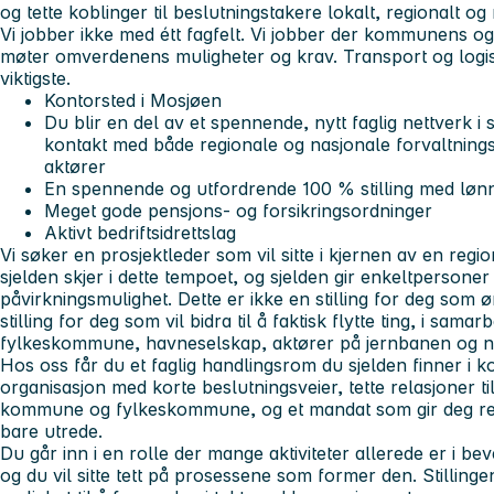
og tette koblinger til beslutningstakere lokalt, regionalt og 
Vi jobber ikke med étt fagfelt. Vi jobber der kommunens og
møter omverdenens muligheter og krav. Transport og logist
viktigste.
Kontorsted i Mosjøen
Du blir en del av et spennende, nytt faglig nettverk i 
kontakt med både regionale og nasjonale forvaltning
aktører
En spennende og utfordrende 100 % stilling med lønn
Meget gode pensjons- og forsikringsordninger
Aktivt bedriftsidrettslag
Vi søker
en prosjektleder som vil sitte i kjernen av en regi
sjelden skjer i dette tempoet, og sjelden gir enkeltpersone
påvirkningsmulighet. Dette er ikke en stilling for deg som ø
stilling for deg som vil bidra til å faktisk flytte ting, i sa
fylkeskommune, havneselskap, aktører på jernbanen og n
Hos oss får du et faglig handlingsrom du sjelden finner i k
organisasjon med korte beslutningsveier, tette relasjoner ti
kommune og fylkeskommune, og et mandat som gir deg reell
bare utrede.
Du går inn i en rolle der mange aktiviteter allerede er i bev
og du vil sitte tett på prosessene som former den. Stillingen