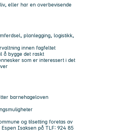
iv, eller har en overbevisende
ferdsel, planlegging, logistikk,
rvaltning innen fagfeltet
il å bygge det raskt
esker som er interessert i det
aver
etter barnehageloven
ingsmuligheter
kommune og tilsetting foretas av
, Espen Isaksen på TLF: 924 85