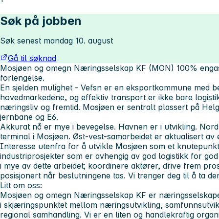
Søk på jobben
Søk senest mandag 10. august
Gå til søknad
Mosjøen og omegn Næringsselskap KF (MON) 100% engasj
forlengelse.
En sjelden mulighet -
Vefsn er en eksportkommune med bel
hovedmarkedene, og effektiv transport er ikke bare logist
næringsliv og fremtid. Mosjøen er sentralt plassert på Hel
jernbane og E6.
Akkurat nå er mye i bevegelse. Havnen er i utvikling. Nor
terminal i Mosjøen. Øst-vest-samarbeidet er aktualisert av e
Interesse utenfra for å utvikle Mosjøen som et knutepunkt 
industriprosjekter som er avhengig av god logistikk for go
i mye av dette arbeidet; koordinere aktører, drive frem pros
posisjonert når beslutningene tas. Vi trenger deg til å ta de
Litt om oss:
Mosjøen og omegn Næringsselskap KF er næringsselskape
i skjæringspunktet mellom næringsutvikling, samfunnsutvikl
regional samhandling. Vi er en liten og handlekraftig orga