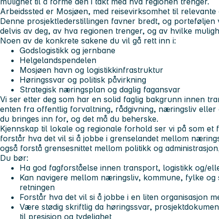
mulighet til å forme den i takt med hva regionen trenger.
Arbeidssted er Mosjøen, med reisevirksomhet til relevante 
Denne prosjektlederstillingen favner bredt, og porteføljen v
delvis av deg, av hva regionen trenger, og av hvilke muli
Noen av de konkrete sakene du vil gå rett inn i:
Godslogistikk og jernbane
Helgelandspendelen
Mosjøen havn og logistikkinfrastruktur
Høringssvar og politisk påvirkning
Strategisk næringsplan og daglig fagansvar
Vi ser etter deg
som har en solid faglig bakgrunn innen tran
enten fra offentlig forvaltning, rådgivning, næringsliv elle
du bringes inn for, og det må du beherske.
Kjennskap til lokale og regionale forhold ser vi på som et fo
forstår hva det vil si å jobbe i grenselandet mellom næring
også forstå grensesnittet mellom politikk og administrasjon, 
Du bør:
Ha god fagforståelse innen transport, logistikk og/el
Kan navigere mellom næringsliv, kommune, fylke og st
retningen
Forstår hva det vil si å jobbe i en liten organisasjon
Være stødig skriftlig da høringssvar, prosjektdokument
til presisjon og tydelighet