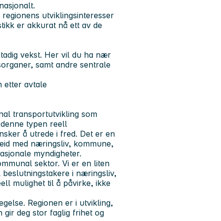
nasjonalt.
 regionens utviklingsinteresser
ikk er akkurat nå ett av de
stadig vekst. Her vil du ha nær
sorganer, samt andre sentrale
 etter avtale
onal transportutvikling som
r denne typen reell
nsker å utrede i fred. Det er en
marbeid med næringsliv, kommune,
asjonale myndigheter.
ommunal sektor. Vi er en liten
l beslutningstakere i næringsliv,
 mulighet til å påvirke, ikke
egelse. Regionen er i utvikling,
 gir deg stor faglig frihet og