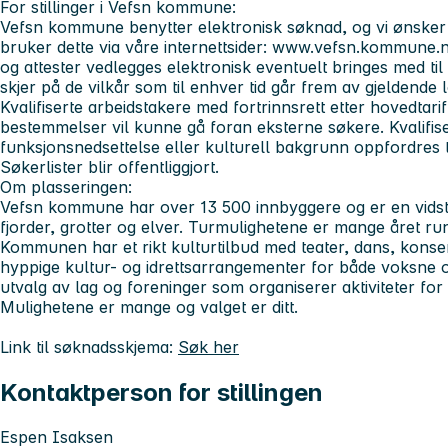
For stillinger i Vefsn kommune:
Vefsn kommune benytter elektronisk søknad, og vi ønsker a
bruker dette via våre internettsider: www.vefsn.kommune.n
og attester vedlegges elektronisk eventuelt bringes med ti
skjer på de vilkår som til enhver tid går frem av gjeldende l
Kvalifiserte arbeidstakere med fortrinnsrett etter hovedtar
bestemmelser vil kunne gå foran eksterne søkere. Kvalifise
funksjonsnedsettelse eller kulturell bakgrunn oppfordres til
Søkerlister blir offentliggjort.
Om plasseringen:
Vefsn kommune har over 13 500 innbyggere og er en vids
fjorder, grotter og elver. Turmulighetene er mange året run
Kommunen har et rikt kulturtilbud med teater, dans, konsert
hyppige kultur- og idrettsarrangementer for både voksne og
utvalg av lag og foreninger som organiserer aktiviteter fo
Mulighetene er mange og valget er ditt.
Link til søknadsskjema:
Søk her
Kontaktperson for stillingen
Espen Isaksen