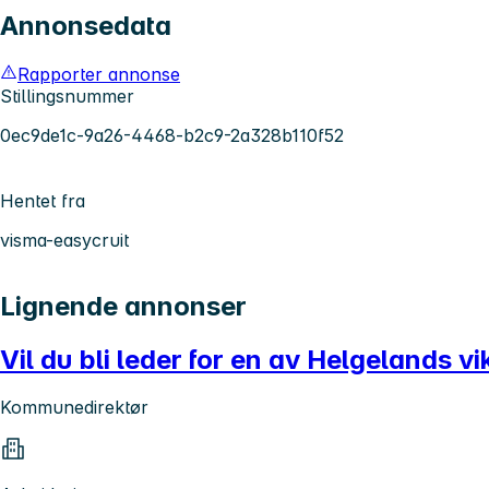
Annonsedata
Rapporter annonse
Stillingsnummer
0ec9de1c-9a26-4468-b2c9-2a328b110f52
Hentet fra
visma-easycruit
Lignende annonser
Vil du bli leder for en av Helgelands 
Kommunedirektør