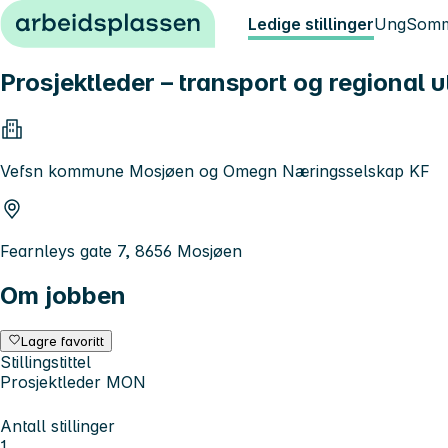
Hopp til innhold
Ledige stillinger
Ung
Somm
Prosjektleder – transport og regional
Vefsn kommune Mosjøen og Omegn Næringsselskap KF
Fearnleys gate 7, 8656 Mosjøen
Om jobben
Lagre favoritt
Stillingstittel
Prosjektleder MON
Antall stillinger
1