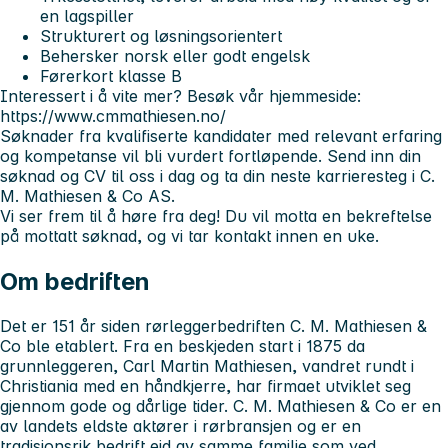
en lagspiller
Strukturert og løsningsorientert
Behersker norsk eller godt engelsk
Førerkort klasse B
Interessert i å vite mer? Besøk vår hjemmeside:
https://www.cmmathiesen.no/
Søknader fra kvalifiserte kandidater med relevant erfaring
og kompetanse vil bli vurdert fortløpende. Send inn din
søknad og CV til oss i dag og ta din neste karrieresteg i C.
M. Mathiesen & Co AS.
Vi ser frem til å høre fra deg! Du vil motta en bekreftelse
på mottatt søknad, og vi tar kontakt innen en uke.
Om bedriften
Det er 151 år siden rørleggerbedriften C. M. Mathiesen &
Co ble etablert. Fra en beskjeden start i 1875 da
grunnleggeren, Carl Martin Mathiesen, vandret rundt i
Christiania med en håndkjerre, har firmaet utviklet seg
gjennom gode og dårlige tider. C. M. Mathiesen & Co er en
av landets eldste aktører i rørbransjen og er en
tradisjonsrik bedrift eid av samme familie som ved