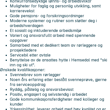
Konkurransedyktige lønns- og arbeidsvilkår
Muligheter for faglig og personlig utvikling, samt
karrierevekst
Gode pensjons- og forsikringsordninger
Moderne systemer og rutiner som støtter deg i
arbeidshverdagen
Et sosialt og inkluderende arbeidsmiljø
Variert og ansvarsfullt arbeid med spennende
oppgaver
Samarbeid med et dedikert team av rørleggere og
prosjektledere
Servicebil etter avtale
Benyttelse av de ansattes hytte i Hemsedal med "ski
inn og ski ut".
Ønskede kvalifikasjoner:
Svennebrev som rørlegger
Noen års erfaring etter bestått svenneprøve, gjerne
fra serviceoppdrag
Ryddig, pålitelig og ansvarsbevisst
Positiv, engasjert og selvstendig i arbeidet
Gode kommunikasjonsferdigheter med kolleger og
kunder
Yrkesstolthet, leverer arbeid med høy kvalitet og er