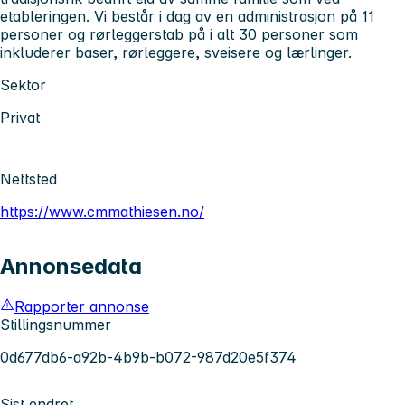
etableringen. Vi består i dag av en administrasjon på 11
personer og rørleggerstab på i alt 30 personer som
inkluderer baser, rørleggere, sveisere og lærlinger.
Sektor
Privat
Nettsted
https://www.cmmathiesen.no/
Annonsedata
Rapporter annonse
Stillingsnummer
0d677db6-a92b-4b9b-b072-987d20e5f374
Sist endret