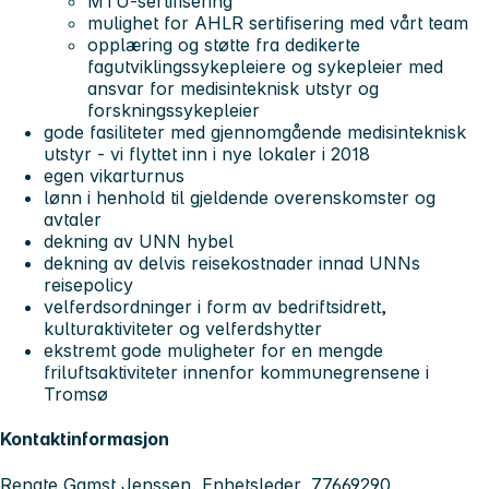
MTU-sertifisering
mulighet for AHLR sertifisering med vårt team
opplæring og støtte fra dedikerte
fagutviklingssykepleiere og sykepleier med
ansvar for medisinteknisk utstyr og
forskningssykepleier
gode fasiliteter med gjennomgående medisinteknisk
utstyr - vi flyttet inn i nye lokaler i 2018
egen vikarturnus
lønn i henhold til gjeldende overenskomster og
avtaler
dekning av UNN hybel
dekning av delvis reisekostnader innad UNNs
reisepolicy
velferdsordninger i form av bedriftsidrett,
kulturaktiviteter og velferdshytter
ekstremt gode muligheter for en mengde
friluftsaktiviteter innenfor kommunegrensene i
Tromsø
Kontaktinformasjon
Renate Gamst Jenssen, Enhetsleder, 77669290