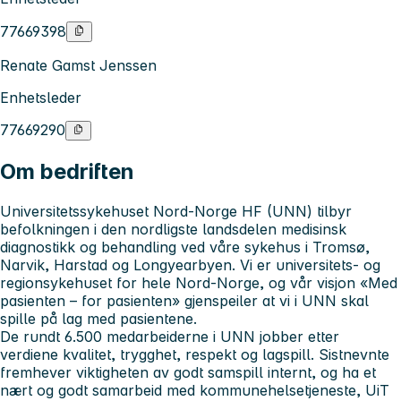
77669398
Renate Gamst Jenssen
Enhetsleder
77669290
Om bedriften
Universitetssykehuset Nord-Norge HF (UNN) tilbyr
befolkningen i den nordligste landsdelen medisinsk
diagnostikk og behandling ved våre sykehus i Tromsø,
Narvik, Harstad og Longyearbyen.
Vi er universitets- og
regionsykehuset for hele Nord-Norge, og
v
år visjon «Med
pasienten – for pasienten» gjenspeiler at vi i UNN skal
spille på lag med pasientene.
De rundt 6.500 medarbeiderne i UNN jobber etter
verdiene
kvalitet, trygghet, respekt og lagspill. Sistnevnte
fremhever viktigheten av godt samspill internt, og ha et
nært og godt samarbeid
med kommunehelsetjeneste, UiT