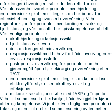
utfordringer i hverdagen, så er du den rette for oss!
Vår intensivenhet ivaretar pasienter med hjerte- og
indremedisinske problemstillinger som har behov for
intensivbehandling og avansert overvåkning. Vi har
regionfunksjon for pasienter med kardiogent sjokk og
hjertestans, og våre ansatte har spisskompetanse på dette.
Våre vanlige pasienter er
akutt hjerte- og sirkulasjonssvikt
hjertestansoverlevere
de som trenger stemiovervåkning
respirasjonssvikt med behov for både invasiv og non-
invasiv respirasjonsstøtte
postoperativ overvåkning for pasienter som har
gjennomgått åpen hjertekirurgi og overvåkning etter
TAVI
indremedisinske problemstillinger som ketoacidose,
elektrolyttforstyrrelser, akutt nyresvikt og
infeksjoner
mekanisk sirkulasjonsstøtte med IABP og Impella
Vi har et sammensatt arbeidsmiljø, både hva gjelder kjønn,
alder og kompetanse. Vi jobber tverrfaglig med pasienten i
fokus og mener at en bred sammensetning av teamet er