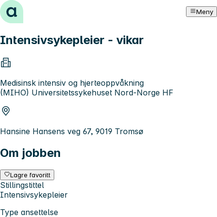
Hopp til innhold
Meny
Intensivsykepleier - vikar
Medisinsk intensiv og hjerteoppvåkning
(MIHO) Universitetssykehuset Nord-Norge HF
Hansine Hansens veg 67, 9019 Tromsø
Om jobben
Lagre favoritt
Stillingstittel
Intensivsykepleier
Type ansettelse