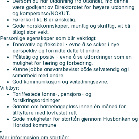
Dersom du har utdanning fra utlandet, må denne
være godkjent av Direktoratet for høyere utdanning
og kompetanse/NOKUT.
Førerkort kl. B er ønskelig.
Gode norskkunnskaper, muntlig og skriftlig, vil bli
tillagt stor vekt.
Personlige egenskaper som blir vektlagt:
Innovativ og fleksibel - evne å se saker i nye
perspektiv og formidle dette til andre.
Pålitelig og positiv - evne å se utfordringer som en
mulighet for læring og forbedring.
Kunne jobbe ansvarsbevisst både selvstendig og i
samarbeid med andre.
God kommunikasjon og veiledningsevne.
Vi tilbyr:
Tariffestede lønns-, pensjons- og
forsikringsordninger
Garanti om barnehageplass innen én måned for
tilflyttere med lovfestet rett
Gode muligheter for startlån gjennom Husbanken og
Harstad kommune
Mer informasjon om startlån: