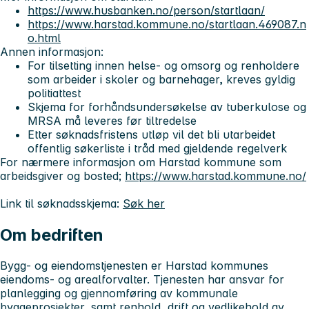
https://www.husbanken.no/person/startlaan/
https://www.harstad.kommune.no/startlaan.469087.n
o.html
Annen informasjon:
For tilsetting innen helse- og omsorg og renholdere
som arbeider i skoler og barnehager, kreves gyldig
politiattest
Skjema for forhåndsundersøkelse av tuberkulose og
MRSA må leveres før tiltredelse
Etter søknadsfristens utløp vil det bli utarbeidet
offentlig søkerliste i tråd med gjeldende regelverk
For nærmere informasjon om Harstad kommune som
arbeidsgiver og bosted;
https://www.harstad.kommune.no/
Link til søknadsskjema:
Søk her
Om bedriften
Bygg- og eiendomstjenesten er Harstad kommunes
eiendoms- og arealforvalter. Tjenesten har ansvar for
planlegging og gjennomføring av kommunale
byggeprosjekter, samt renhold, drift og vedlikehold av