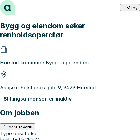
Hopp til innhold
Meny
Bygg og eiendom søker
renholdsoperatør
Harstad kommune Bygg- og eiendom
Asbjørn Selsbanes gate 9, 9479 Harstad
Stillingsannonsen er inaktiv.
Om jobben
Lagre favoritt
Type ansettelse
Fast, heltid 100%