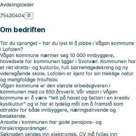
Avdelingsleder
75420404
Om bedriften
Tar du spranget – har du lyst til å jobbe i Vågan kommune
i Lofoten?
Vågan kommune nærmer seg 10 000 innbyggere,
hovedsete for kommunen ligger i Svolvær. Kommunen har
et rikt idretts- og kulturliv, full barnehagedekning og ny
videregående skole. Lofoten er kjent for sin mektige natur
og mangfoldige friluftsliv.
Vågan kommune er den største arbeidsgiveren i
kommunen med ca 850 årsverk. Vår visjon i Vågan
kommune er å være
"tett på havet og fjellan i en kreativ
kystkultur"
og vi har et tydelig mål om å framstå som
attraktiv for både innbyggere, næringsdrivende og
besøkende.
Ansatte i kommunen har gode pensjons- og
forsikringsordninger.
Søknaden sendes inn elektronisk. CV må fylles inn