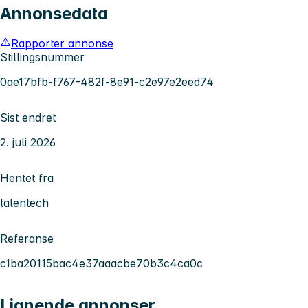
Annonsedata
Rapporter annonse
Stillingsnummer
0ae17bfb-f767-482f-8e91-c2e97e2eed74
Sist endret
2. juli 2026
Hentet fra
talentech
Referanse
c1ba20115bac4e37aaacbe70b3c4ca0c
Lignende annonser