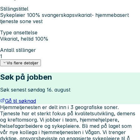
Stillingstittel
Sykepleier 100% svangerskapsvikariat- hjemmebasert
tjeneste sone vest
Type ansettelse
Vikariat, heltid 100%
Antall stillinger
1
Vis flere detaljer
Søk på jobben
Søk senest søndag 16. august
Gå til søknad
Hjemmetjenesten er delt inn i 3 geografiske soner.
Tjeneste har et sterkt fokus på kvalitetsutvikling, demens
og kreftomsorg. Vi jobber i team, hjemmehjelpere,
helsefagarbeidere og sykepleiere. Bli med på laget som
vår nye kollega i hjemmetjenesten i Vågan. Vi trenger
dyktige, ansvarsbevisste og engasjerte sykepleiere til å