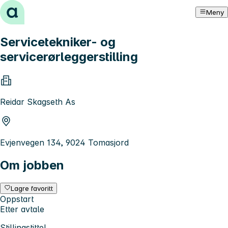
Hopp til innhold
Meny
Servicetekniker- og
servicerørleggerstilling
Reidar Skagseth As
Evjenvegen 134, 9024 Tomasjord
Om jobben
Lagre favoritt
Oppstart
Etter avtale
Stillingstittel