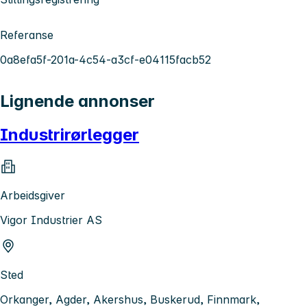
Referanse
0a8efa5f-201a-4c54-a3cf-e04115facb52
Lignende annonser
Industrirørlegger
Arbeidsgiver
Vigor Industrier AS
Sted
Orkanger, Agder, Akershus, Buskerud, Finnmark,