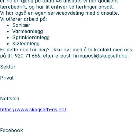
er nå en gjeng på totalt 45 ansatte. Vi har godkjent
lærebedrift, og har til enhver tid lærlinger ansatt.
Vi har også en egen serviceavdeling med 6 ansatte.
Vi utfører arbeid på:
Sanitær
Varmeanlegg
Sprinkleranlegg
Kjøleanlegg
Er dette noe for deg? Ikke nøl med å ta kontakt med oss
på tlf: 920 71 666, eller e-post:
firmapost@skagseth.no
.
Sektor
Privat
Nettsted
https://www.skagseth-as.no/
Facebook