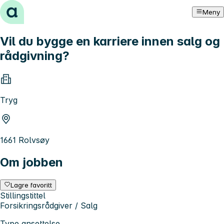
Hopp til innhold
Meny
Vil du bygge en karriere innen salg og
rådgivning?
Tryg
1661 Rolvsøy
Om jobben
Lagre favoritt
Stillingstittel
Forsikringsrådgiver / Salg
Type ansettelse