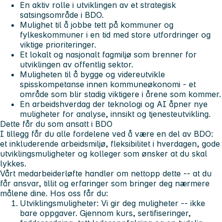
En aktiv rolle i utviklingen av et strategisk
satsingsområde i BDO.
Mulighet til å jobbe tett på kommuner og
fylkeskommuner i en tid med store utfordringer og
viktige prioriteringer.
Et lokalt og nasjonalt fagmiljø som brenner for
utviklingen av offentlig sektor.
Muligheten til å bygge og videreutvikle
spisskompetanse innen kommuneøkonomi - et
område som blir stadig viktigere i årene som kommer.
En arbeidshverdag der teknologi og AI åpner nye
muligheter for analyse, innsikt og tjenesteutvikling.
Dette får du som ansatt i BDO
I tillegg får du alle fordelene ved å være en del av BDO:
et inkluderende arbeidsmiljø, fleksibilitet i hverdagen, gode
utviklingsmuligheter og kolleger som ønsker at du skal
lykkes.
Vårt medarbeiderløfte handler om nettopp dette -- at du
får ansvar, tillit og erfaringer som bringer deg nærmere
målene dine. Hos oss får du:
Utviklingsmuligheter:
Vi gir deg muligheter -- ikke
bare oppgaver. Gjennom kurs, sertifiseringer,