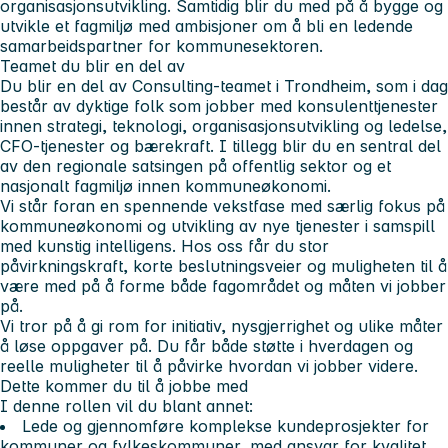
organisasjonsutvikling. Samtidig blir du med på å bygge og
utvikle et fagmiljø med ambisjoner om å bli en ledende
samarbeidspartner for kommunesektoren.
Teamet du blir en del av
Du blir en del av Consulting-teamet i Trondheim, som i dag
består av dyktige folk som jobber med konsulenttjenester
innen strategi, teknologi, organisasjonsutvikling og ledelse,
CFO-tjenester og bærekraft. I tillegg blir du en sentral del
av den regionale satsingen på offentlig sektor og et
nasjonalt fagmiljø innen kommuneøkonomi.
Vi står foran en spennende vekstfase med særlig fokus på
kommuneøkonomi og utvikling av nye tjenester i samspill
med kunstig intelligens. Hos oss får du stor
påvirkningskraft, korte beslutningsveier og muligheten til å
være med på å forme både fagområdet og måten vi jobber
på.
Vi tror på å gi rom for initiativ, nysgjerrighet og ulike måter
å løse oppgaver på. Du får både støtte i hverdagen og
reelle muligheter til å påvirke hvordan vi jobber videre.
Dette kommer du til å jobbe med
I denne rollen vil du blant annet:
Lede og gjennomføre komplekse kundeprosjekter for
kommuner og fylkeskommuner, med ansvar for kvalitet,