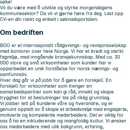
søke!
Vil du være med å utvikle og styrke morgendagens
kommunesektor? Da vil vi gjerne høre fra deg. Last opp
CV-en din raskt og enkelt i søknadsportalen.
Om bedriften
BDO er et internasjonalt rådgivnings- og revisjonsselskap
med kontorer over hele Norge. Vi har et bredt og sterkt
fagmiljø, med inngående bransjekunnskap. Med ca. 30
000 store og små virksomheter som kunder har vi
opparbeidet en unik forståelse for norsk nærings- og
samfunnsliv.
Hver dag går vi på jobb for å gjøre en forskjell. En
forskjell for virksomheter som trenger en
samarbeidspartner som kan gi råd, innsikt og skape
trygghet for at beslutninger tas på riktig grunnlag.
Vi jobber tett på kundene våre og hverandre, og er
genuint opptatt av å skape et arbeidsmiljø med engasjerte,
motiverte og kompetente medarbeidere. Det er viktig for
oss å ha en inkluderende og mangfoldig kultur. Vi ønsker
oss medarbeidere med ulik bakgrunn, erfaring,