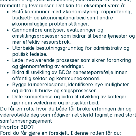
fremdrift og leveranser. Det kan for eksempel være å:
Bistå kommuner med økonomistyring, rapportering,
budsjett- og økonomiplanarbeid samt andre
økonomifaglige problemstillinger.
Gjennomføre analyser, evalueringer og
omstillingsprosesser som bidrar til bedre tjenester og
mer effektiv ressursbruk.
Utarbeide beslutningsgrunnlag for administrativ og
politisk ledelse.
Lede involverende prosesser som sikrer forankring
og gjennomføring av endringer.
Bidra til utvikling av BDOs tjenesteportefølje innen
offentlig sektor og kommuneøkonomi.
Bygge kunderelasjoner, identifisere nye muligheter
og bidra i tilbuds- og salgsprosesser.
Dele kompetanse og bidra til utvikling av kolleger
gjennom veiledning og prosjektarbeid.
Du får en rolle hvor du både får bruke erfaringen din og
videreutvikle deg som rådgiver i et sterkt fagmiljø med stort
samfunnsengasjement
Hvorfor BDO?
Fordi du får gjøre en forskjell. I denne rollen får du: