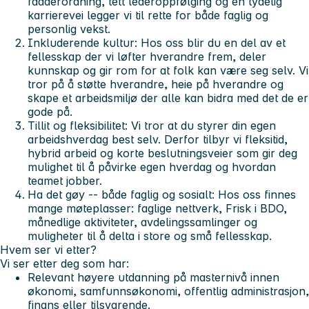
fadderordning, tett lederoppfølging og en tydelig
karrierevei legger vi til rette for både faglig og
personlig vekst.
Inkluderende kultur:
Hos oss blir du en del av et
fellesskap der vi løfter hverandre frem, deler
kunnskap og gir rom for at folk kan være seg selv. Vi
tror på å støtte hverandre, heie på hverandre og
skape et arbeidsmiljø der alle kan bidra med det de er
gode på.
Tillit og fleksibilitet:
Vi tror at du styrer din egen
arbeidshverdag best selv. Derfor tilbyr vi fleksitid,
hybrid arbeid og korte beslutningsveier som gir deg
mulighet til å påvirke egen hverdag og hvordan
teamet jobber.
Ha det gøy -- både faglig og sosialt:
Hos oss finnes
mange møteplasser: faglige nettverk, Frisk i BDO,
månedlige aktiviteter, avdelingssamlinger og
muligheter til å delta i store og små fellesskap.
Hvem ser vi etter?
Vi ser etter deg som har:
Relevant høyere utdanning på masternivå innen
økonomi, samfunnsøkonomi, offentlig administrasjon,
finans eller tilsvarende.