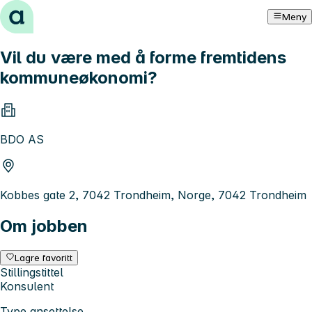
Hopp til innhold
Meny
Vil du være med å forme fremtidens
kommuneøkonomi?
BDO AS
Kobbes gate 2, 7042 Trondheim, Norge, 7042 Trondheim
Om jobben
Lagre favoritt
Stillingstittel
Konsulent
Type ansettelse