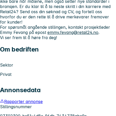
ikke bare når målene, men også setter nye standarder i
bransjen. Er du klar til å ta neste skritt i din karriere med
Retail24? Send oss din søknad og CV, og fortell oss
hvorfor du er den rette til å drive merkevarer fremover
for kunder!
For spørsmål angående stillingen, kontakt prosjektleder
Emmy Fevang på epost
emmy.fevang@retail24.no
.
Vi ser frem til å høre fra deg!
Om bedriften
Sektor
Privat
Annonsedata
Rapporter annonse
Stillingsnummer
07302300-bc51-4d8c-96db-7434738abe9e