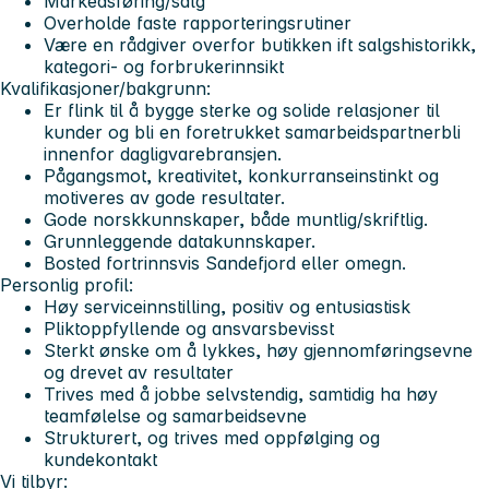
Markedsføring/salg
Overholde faste rapporteringsrutiner
Være en rådgiver overfor butikken ift salgshistorikk,
kategori- og forbrukerinnsikt
Kvalifikasjoner/bakgrunn:
Er flink til å bygge sterke og solide relasjoner til
kunder og bli en foretrukket samarbeidspartnerbli
innenfor dagligvarebransjen.
Pågangsmot, kreativitet, konkurranseinstinkt og
motiveres av gode resultater.
Gode norskkunnskaper, både muntlig/skriftlig.
Grunnleggende datakunnskaper.
Bosted fortrinnsvis Sandefjord eller omegn.
Personlig profil:
Høy serviceinnstilling, positiv og entusiastisk
Pliktoppfyllende og ansvarsbevisst
Sterkt ønske om å lykkes, høy gjennomføringsevne
og drevet av resultater
Trives med å jobbe selvstendig, samtidig ha høy
teamfølelse og samarbeidsevne
Strukturert, og trives med oppfølging og
kundekontakt
Vi tilbyr: