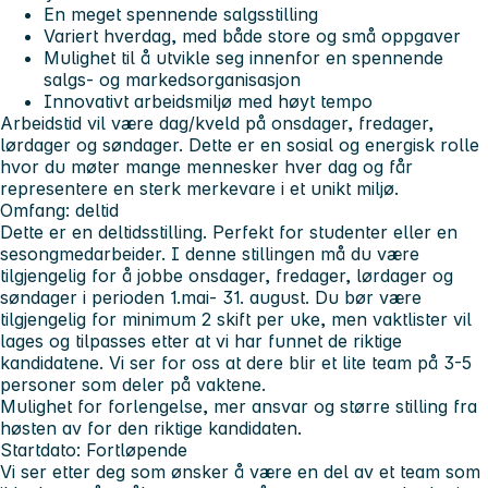
En meget spennende salgsstilling
Variert hverdag, med både store og små oppgaver
Mulighet til å utvikle seg innenfor en spennende
salgs- og markedsorganisasjon
Innovativt arbeidsmiljø med høyt tempo
Arbeidstid vil være dag/kveld på onsdager, fredager,
lørdager og søndager. Dette er en sosial og energisk rolle
hvor du møter mange mennesker hver dag og får
representere en sterk merkevare i et unikt miljø.
Omfang: deltid
Dette er en deltidsstilling. Perfekt for studenter eller en
sesongmedarbeider. I denne stillingen må du være
tilgjengelig for å jobbe onsdager, fredager, lørdager og
søndager i perioden 1.mai- 31. august. Du bør være
tilgjengelig for minimum 2 skift per uke, men vaktlister vil
lages og tilpasses etter at vi har funnet de riktige
kandidatene. Vi ser for oss at dere blir et lite team på 3-5
personer som deler på vaktene.
Mulighet for forlengelse, mer ansvar og større stilling fra
høsten av for den riktige kandidaten.
Startdato:
Fortløpende
Vi ser etter deg som ønsker å være en del av et team som