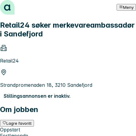
Hopp til innhold
Meny
Retail24 søker merkevareambassadør
i Sandefjord
Retail24
Strandpromenaden 18, 3210 Sandefjord
Stillingsannonsen er inaktiv.
Om jobben
Lagre favoritt
Oppstart
Fortløpende