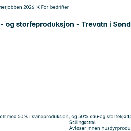
erjobben
2026
☀️
For bedrifter
au- og storfeproduksjon - Trevatn i Søn
fordelt med 50% i svineproduksjon, og 50% sau-og storfekjø
Stillingstittel
Avløser innen husdyrprodu