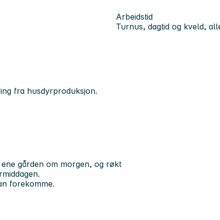
Arbeidstid
Turnus, dagtid og kveld, all
aring fra husdyrproduksjon.
n ene gården om morgen, og røkt
ermiddagen.
kan forekomme.