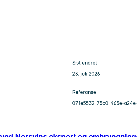
Sist endret
23. juli 2026
Referanse
071e5532-75c0-465e-a24e
ig ved Norsvins eksport og embryoanle