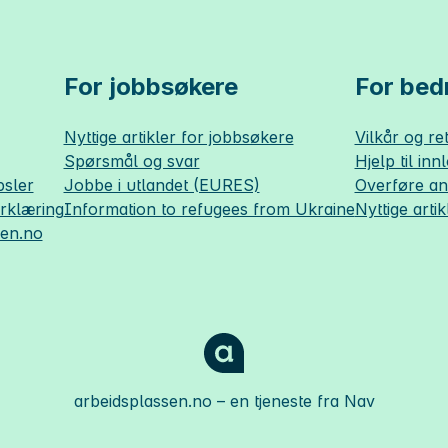
For jobbsøkere
For bedr
Nyttige artikler for jobbsøkere
Vilkår og ret
Spørsmål og svar
Hjelp til inn
sler
Jobbe i utlandet (EURES)
Overføre a
erklæring
Information to refugees from Ukraine
Nyttige artik
sen.no
arbeidsplassen.no
– en tjeneste fra Nav