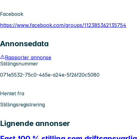
Facebook
https://www.facebook.com/groups/112385362135754
Annonsedata
Rapporter annonse
Stillingsnummer
071e5532-75c0-465e-a24e-5f26f20c5080
Hentet fra
Stillingsregistrering
Lignende annonser
Fast 100 % stilling som driftsansvarl