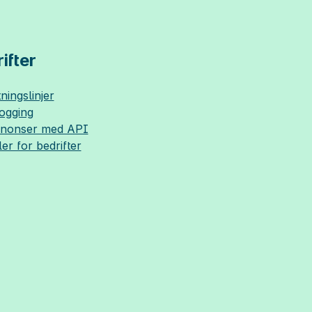
ifter
ningslinjer
logging
nnonser med API
ler for bedrifter