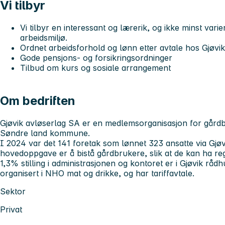
Vi tilbyr
Vi tilbyr en interessant og lærerik, og ikke minst varie
arbeidsmiljø.
Ordnet arbeidsforhold og lønn etter avtale hos Gjøvi
Gode pensjons- og forsikringsordninger
Tilbud om kurs og sosiale arrangement
Om bedriften
Gjøvik avløserlag SA er en medlemsorganisasjon for gårdb
Søndre land kommune.
I 2024 var det 141 foretak som lønnet 323 ansatte via Gjø
hovedoppgave er å bistå gårdbrukere, slik at de kan ha rege
1,3% stilling i administrasjonen og kontoret er i Gjøvik rådh
organisert i NHO mat og drikke, og har tariffavtale.
Sektor
Privat