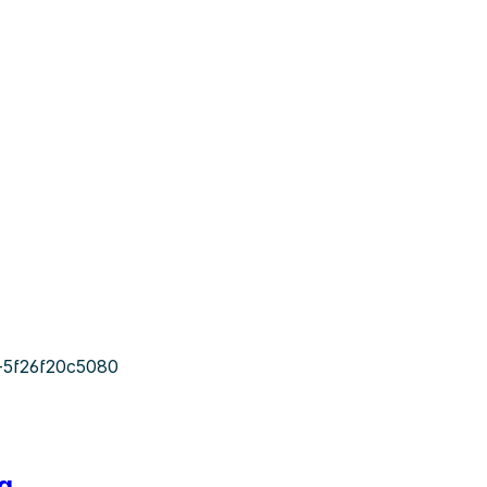
-5f26f20c5080
gg