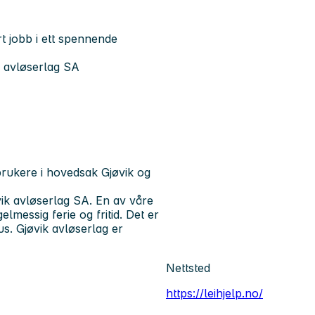
rt jobb i ett spennende
k avløserlag SA
rukere i hovedsak Gjøvik og
vik avløserlag SA. En av våre
lmessig ferie og fritid. Det er
us. Gjøvik avløserlag er
Nettsted
https://leihjelp.no/