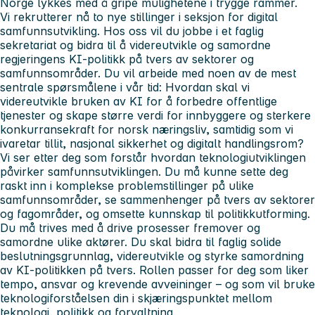
Norge lykkes med å gripe mulighetene i trygge rammer.
Vi rekrutterer nå
to nye stillinger
i seksjon for digital
samfunnsutvikling. Hos oss vil du jobbe i et faglig
sekretariat og bidra til å videreutvikle og samordne
regjeringens KI-politikk på tvers av sektorer og
samfunnsområder. Du vil arbeide med noen av de mest
sentrale spørsmålene i vår tid: Hvordan skal vi
videreutvikle bruken av KI for å forbedre offentlige
tjenester og skape større verdi for innbyggere og sterkere
konkurransekraft for norsk næringsliv, samtidig som vi
ivaretar tillit, nasjonal sikkerhet og digitalt handlingsrom?
Vi ser etter deg som forstår hvordan teknologiutviklingen
påvirker samfunnsutviklingen. Du må kunne sette deg
raskt inn i komplekse problemstillinger på ulike
samfunnsområder, se sammenhenger på tvers av sektorer
og fagområder, og omsette kunnskap til politikkutforming.
Du må trives med å drive prosesser fremover og
samordne ulike aktører.
Du skal bidra til faglig solide
beslutningsgrunnlag, videreutvikle og styrke samordning
av KI-politikken på tvers. Rollen passer for deg som liker
tempo, ansvar og krevende avveininger – og som vil bruke
teknologiforståelsen din i skjæringspunktet mellom
teknologi, politikk og forvaltning.