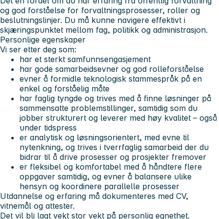
Det en fordel om du har erfaring fra offentlig forvaltning
og god forståelse for forvaltningsprosesser, roller og
beslutningslinjer. Du må kunne navigere effektivt i
skjæringspunktet mellom fag, politikk og administrasjon.
Personlige egenskaper
Vi ser etter deg som:
har et sterkt samfunnsengasjement
har gode samarbeidsevner og god rolleforståelse
evner å formidle teknologisk stammespråk på en
enkel og forståelig måte
har faglig tyngde og trives med å finne løsninger på
sammensatte problemstillinger, samtidig som du
jobber strukturert og leverer med høy kvalitet – også
under tidspress
er analytisk og løsningsorientert, med evne til
nytenkning, og trives i tverrfaglig samarbeid der du
bidrar til å drive prosesser og prosjekter fremover
er fleksibel og komfortabel med å håndtere flere
oppgaver samtidig, og evner å balansere ulike
hensyn og koordinere parallelle prosesser
Utdannelse og erfaring må dokumenteres med CV,
vitnemål og attester.
Det vil bli lagt vekt stor vekt på personlig egnethet.