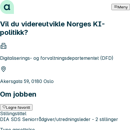
Hopp til innhold
Meny
Vil du videreutvikle Norges KI-
politikk?
Digitaliserings- og forvaltningsdepartementet (DFD)
Akersgata 59, 0180 Oslo
Om jobben
Lagre favoritt
Stillingstittel
DIA SDS Seniorrådgiver/utredningsleder - 2 stillinger
Type ansettelse