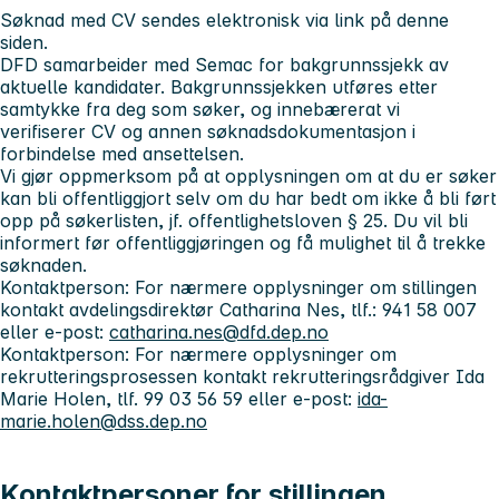
Søknad med CV sendes elektronisk via link på denne
siden.
DFD samarbeider med Semac for bakgrunnssjekk av
aktuelle kandidater. Bakgrunnssjekken utføres etter
samtykke fra deg som søker, og innebærerat vi
verifiserer CV og annen søknadsdokumentasjon i
forbindelse med ansettelsen.
Vi gjør oppmerksom på at opplysningen om at du er søker
kan bli offentliggjort selv om du har bedt om ikke å bli ført
opp på søkerlisten, jf. offentlighetsloven § 25. Du vil bli
informert før offentliggjøringen og få mulighet til å trekke
søknaden.
Kontaktperson
: For nærmere opplysninger om stillingen
kontakt avdelingsdirektør Catharina Nes, tlf.: 941 58 007
eller e-post:
catharina.nes@dfd.dep.no
Kontaktperson:
For nærmere opplysninger om
rekrutteringsprosessen kontakt rekrutteringsrådgiver Ida
Marie Holen, tlf. 99 03 56 59 eller e-post:
ida-
marie.holen@dss.dep.no
Kontaktpersoner for stillingen