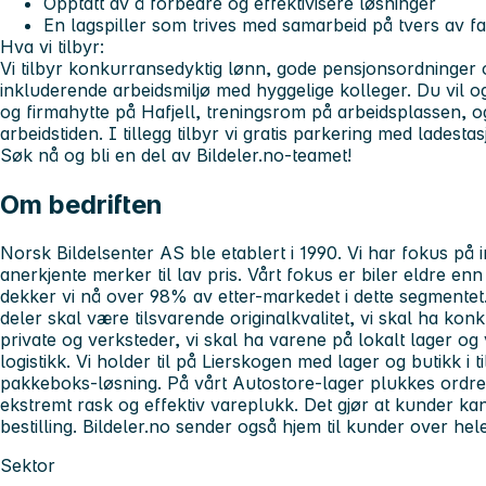
Opptatt av å forbedre og effektivisere løsninger
En lagspiller som trives med samarbeid på tvers av 
Hva vi tilbyr:
Vi tilbyr konkurransedyktig lønn, gode pensjonsordninger o
inkluderende arbeidsmiljø med hyggelige kolleger. Du vil og
og firmahytte på Hafjell, treningsrom på arbeidsplassen, og
arbeidstiden. I tillegg tilbyr vi gratis parkering med ladestas
Søk nå og bli en del av Bildeler.no-teamet!
Om bedriften
Norsk Bildelsenter AS ble etablert i 1990. Vi har fokus på i
anerkjente merker til lav pris. Vårt fokus er biler eldre e
dekker vi nå over 98% av etter-markedet i dette segmentet. 
deler skal være tilsvarende originalkvalitet, vi skal ha kon
private og verksteder, vi skal ha varene på lokalt lager og
logistikk. Vi holder til på Lierskogen med lager og butikk i ti
pakkeboks-løsning. På vårt Autostore-lager plukkes ordr
ekstremt rask og effektiv vareplukk. Det gjør at kunder kan 
bestilling. Bildeler.no sender også hjem til kunder over hel
Sektor