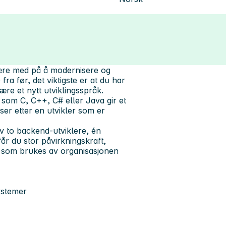
være med på å modernisere og
ra før, det viktigste er at du har
ære et nytt utviklingsspråk.
 som C, C++, C# eller Java gir et
er etter en utvikler som er
v to backend-utviklere, én
år du stor påvirkningskraft,
er som brukes av organisasjonen
ystemer