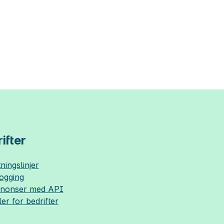
ifter
ningslinjer
logging
nnonser med API
ler for bedrifter