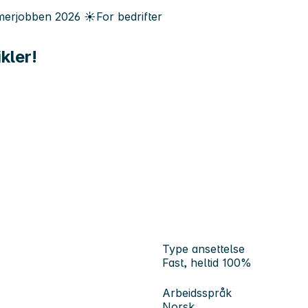
erjobben
2026
☀️
For bedrifter
kler!
Type ansettelse
Fast, heltid 100%
Arbeidsspråk
Norsk