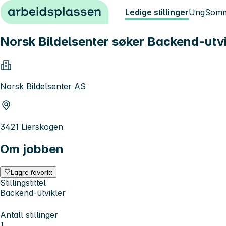
Hopp til innhold
Ledige stillinger
Ung
Somm
Norsk Bildelsenter søker Backend-utvi
Norsk Bildelsenter AS
3421 Lierskogen
Om jobben
Lagre favoritt
Stillingstittel
Backend-utvikler
Antall stillinger
1