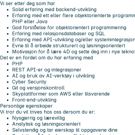
Vi ser etter deg som har
Solid erfaring med backend-utvikling
Erfaring med ett eller flere objektorienterte progra
PHP eller Java
God forståelse for objektorientert programmering
Erfaring med relasjonsdatabaser og SQL
Erfaring med API-utvikling og/eller systemintegrasjon
Evne til å arbeide strukturert og løsningsorientert
Motivasjon for å lære 4D og sette deg inn i nye tekno
Det er en fordel om du har erfaring med
PHP
REST API-er og integrasjoner
AI og bruk av AI-verktøy i utvikling
Cyber Security
Git og versjonskontroll
Skyplattformer som AWS eller tilsvarende
Front-end-utvikling
Personlige egenskaper
Vi tror du vil trives hos oss dersom du er:
Nysgjerrig og lærevillig
Analytisk og løsningsorientert
Selvstendig og tar eierskap til oppgavene dine