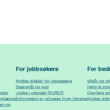
For jobbsøkere
For bedr
Nyttige artikler for jobbsøkere
Vilkår og ret
Spørsmål og svar
Hjelp til inn
sler
Jobbe i utlandet (EURES)
Overføre a
erklæring
Information to refugees from Ukraine
Nyttige artik
sen.no