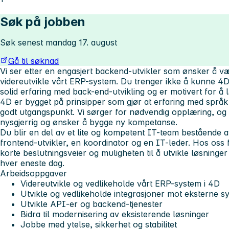
Søk på jobben
Søk senest mandag 17. august
Gå til søknad
Vi ser etter en engasjert backend-utvikler som ønsker å 
videreutvikle vårt ERP-system. Du trenger ikke å kunne 4D f
solid erfaring med back-end-utvikling og er motivert for å l
4D er bygget på prinsipper som gjør at erfaring med språk
godt utgangspunkt. Vi sørger for nødvendig opplæring, og s
nysgjerrig og ønsker å bygge ny kompetanse.
Du blir en del av et lite og kompetent IT-team bestående a
frontend-utvikler, en koordinator og en IT-leder. Hos oss f
korte beslutningsveier og muligheten til å utvikle løsning
hver eneste dag.
Arbeidsoppgaver
Videreutvikle og vedlikeholde vårt ERP-system i 4D
Utvikle og vedlikeholde integrasjoner mot eksterne s
Utvikle API-er og backend-tjenester
Bidra til modernisering av eksisterende løsninger
Jobbe med ytelse, sikkerhet og stabilitet