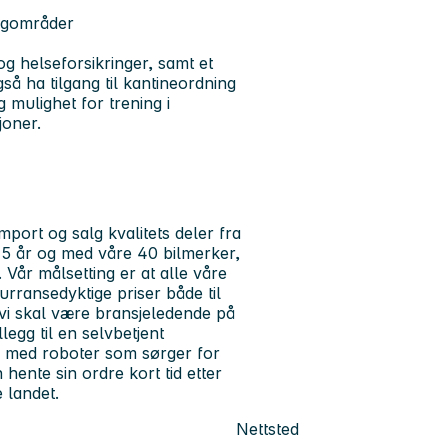
fagområder
g helseforsikringer, samt et
så ha tilgang til kantineordning
 mulighet for trening i
joner.
mport og salg kvalitets deler fra
nn 5 år og med våre 40 bilmerker,
Vår målsetting er at alle våre
kurransedyktige priser både til
 vi skal være bransjeledende på
llegg til en selvbetjent
e med roboter som sørger for
hente sin ordre kort tid etter
e landet.
Nettsted