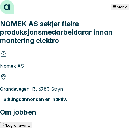
Hopp til innhold
Meny
NOMEK AS søkjer fleire
produksjonsmedarbeidarar innan
montering elektro
Nomek AS
Grandevegen 13, 6783 Stryn
Stillingsannonsen er inaktiv.
Om jobben
Lagre favoritt