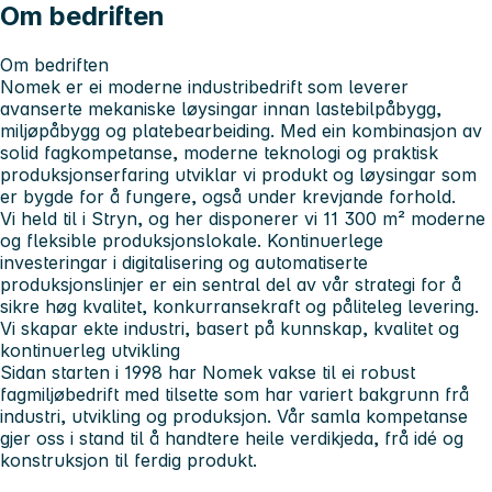
Om bedriften
Om bedriften
Nomek er ei moderne industribedrift som leverer
avanserte mekaniske løysingar innan lastebilpåbygg,
miljøpåbygg og platebearbeiding. Med ein kombinasjon av
solid fagkompetanse, moderne teknologi og praktisk
produksjonserfaring utviklar vi produkt og løysingar som
er bygde for å fungere, også under krevjande forhold.
Vi held til i Stryn, og her disponerer vi 11 300 m² moderne
og fleksible produksjonslokale. Kontinuerlege
investeringar i digitalisering og automatiserte
produksjonslinjer er ein sentral del av vår strategi for å
sikre høg kvalitet, konkurransekraft og påliteleg levering.
Vi skapar ekte industri, basert på kunnskap, kvalitet og
kontinuerleg utvikling
Sidan starten i 1998 har Nomek vakse til ei robust
fagmiljøbedrift med tilsette som har variert bakgrunn frå
industri, utvikling og produksjon. Vår samla kompetanse
gjer oss i stand til å handtere heile verdikjeda, frå idé og
konstruksjon til ferdig produkt.