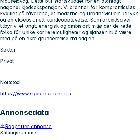
Mauseidvåg. Dette blir startskuddet for en planlagt
nasjonal kjedeekspansjon. Vi brenner for kompromissløs
kvalitet på råvarene, et moderne og urbant visuelt uttrykk,
og en eksepsjonell kundeopplevelse. Som arbeidsgiver
tilbyr vi et ungt, energisk og ambisiøst miljø der de rette
folka får unike karrieremuligheter og sjansen til å være
med på en ekte gründerreise fra dag én.
Sektor
Privat
Nettsted
https://www.squareburger.no/
Annonsedata
Rapporter annonse
Stillingsnummer