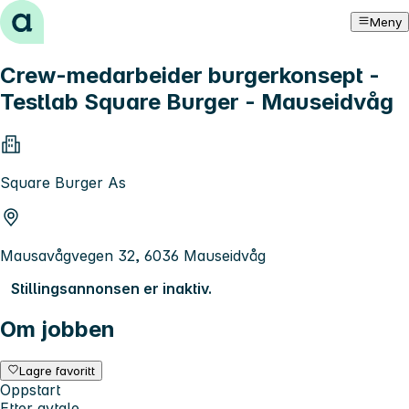
Hopp til innhold
Meny
Crew-medarbeider burgerkonsept -
Testlab Square Burger - Mauseidvåg
Square Burger As
Mausavågvegen 32, 6036 Mauseidvåg
Stillingsannonsen er inaktiv.
Om jobben
Lagre favoritt
Oppstart
Etter avtale