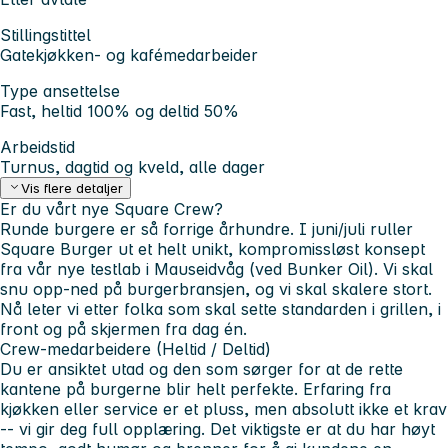
Stillingstittel
Gatekjøkken- og kafémedarbeider
Type ansettelse
Fast, heltid 100% og deltid 50%
Arbeidstid
Turnus, dagtid og kveld, alle dager
Vis flere detaljer
Er du vårt nye Square Crew?
Runde burgere er så forrige århundre.
I juni/juli ruller
Square Burger ut et helt unikt, kompromissløst konsept
fra vår nye testlab i Mauseidvåg (ved Bunker Oil). Vi skal
snu opp-ned på burgerbransjen, og vi skal skalere stort.
Nå leter vi etter folka som skal sette standarden i grillen, i
front og på skjermen fra dag én.
Crew-medarbeidere (Heltid / Deltid)
​Du er ansiktet utad og den som sørger for at de rette
kantene på burgerne blir helt perfekte. Erfaring fra
kjøkken eller service er et pluss, men absolutt ikke et krav
-- vi gir deg full opplæring. Det viktigste er at du har høyt