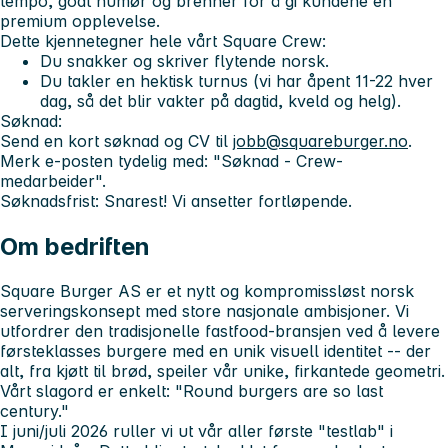
tempo, godt humør og brenner for å gi kundene en
premium opplevelse.
Dette kjennetegner hele vårt Square Crew:
​Du snakker og skriver flytende norsk.
​Du takler en hektisk turnus (vi har åpent 11-22 hver
dag, så det blir vakter på dagtid, kveld og helg).
Søknad:
Send en kort søknad og CV til
jobb@squareburger.no
.
Merk e-posten tydelig med: "Søknad - Crew-
medarbeider".
Søknadsfrist:
Snarest! Vi ansetter fortløpende.
Om bedriften
​Square Burger AS er et nytt og kompromissløst norsk
serveringskonsept med store nasjonale ambisjoner. Vi
utfordrer den tradisjonelle fastfood-bransjen ved å levere
førsteklasses burgere med en unik visuell identitet -- der
alt, fra kjøtt til brød, speiler vår unike, firkantede geometri.
Vårt slagord er enkelt: "Round burgers are so last
century."
​I juni/juli 2026 ruller vi ut vår aller første "testlab" i