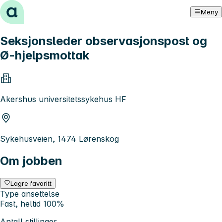
Hopp til innhold
Meny
Seksjonsleder observasjonspost og
Ø-hjelpsmottak
Akershus universitetssykehus HF
Sykehusveien, 1474 Lørenskog
Om jobben
Lagre favoritt
Type ansettelse
Fast, heltid 100%
Antall stillinger