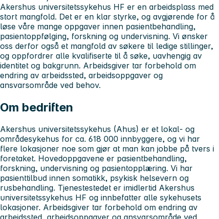
Akershus universitetssykehus HF er en arbeidsplass med
stort mangfold. Det er en klar styrke, og avgjørende for å
løse våre mange oppgaver innen pasientbehandling,
pasientoppfølging, forskning og undervisning. Vi ønsker
oss derfor også et mangfold av søkere til ledige stillinger,
og oppfordrer alle kvalifiserte til å søke, uavhengig av
identitet og bakgrunn. Arbeidsgiver tar forbehold om
endring av arbeidssted, arbeidsoppgaver og
ansvarsområde ved behov.
Om bedriften
Akershus universitetssykehus
(Ahus) er et lokal- og
områdesykehus for ca. 618 000 innbyggere, og vi har
flere lokasjoner noe som gjør at man kan jobbe på tvers i
foretaket. Hovedoppgavene er pasientbehandling,
forskning, undervisning og pasientopplæring. Vi har
pasienttilbud innen somatikk, psykisk helsevern og
rusbehandling. Tjenestestedet er imidlertid Akershus
universitetssykehus HF og innbefatter alle sykehusets
lokasjoner. Arbeidsgiver tar forbehold om endring av
arbeidssted, arbeidsoppgaver og ansvarsområde ved