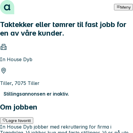
Hopp til innhold
Meny
Taktekker eller tømrer til fast jobb for
en av våre kunder.
In House Dyb
Tiller, 7075 Tiller
Stillingsannonsen er inaktiv.
Om jobben
Lagre favoritt
In House Dyb jobber med rekruttering for firma i
Trøndelag. Vi jobber kun med faste stillinger. Vi er nå ute