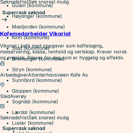
Søknadsfrist
Søk snarest mulig
Gulen (kommune)
Superrask søknad
Høyanger (kommune)
Masfjorden (kommune)
Kafemedarbeider Vikariat
Kinn (kommune)
Vikariat i kafé med oppgaver som kaffelaging,
Stad (kommune)
matservering, kasse, renhold og vertskap. Krever norsk
og engelsk. Passer for deg som er hyggelig og effektiv.
Bremanger (kommune)
Stryn (kommune)
Arbeidsgiver
Atlanterhavsveien Kafe As
Sunnfjord (kommune)
Gloppen (kommune)
Sted
Averøy
Sogndal (kommune)
Lærdal (kommune)
Søknadsfrist
Søk snarest mulig
Luster (kommune)
Superrask søknad