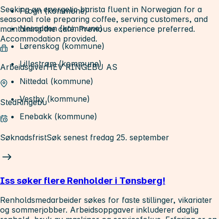
Seeking an energetic barista fluent in Norwegian for a
Frogn (kommune)
seasonal role preparing coffee, serving customers, and
Nesodden (kommune)
maintaining the café. Previous experience preferred.
Accommodation provided.
Lørenskog (kommune)
Lillestrøm (kommune)
Arbeidsgiver
HEV RINGEBU AS
Nittedal (kommune)
Vestby (kommune)
Sted
Ringebu
Enebakk (kommune)
Søknadsfrist
Søk senest fredag 25. september
Iss søker flere Renholder i Tønsberg!
Renholdsmedarbeider søkes for faste stillinger, vikariater
og sommerjobber. Arbeidsoppgaver inkluderer daglig