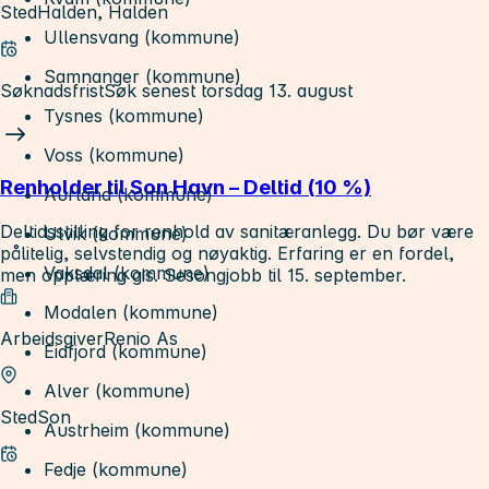
Sted
Halden, Halden
Ullensvang (kommune)
Samnanger (kommune)
Søknadsfrist
Søk senest torsdag 13. august
Tysnes (kommune)
Voss (kommune)
Renholder til Son Havn – Deltid (10 %)
Aurland (kommune)
Deltidsstilling for renhold av sanitæranlegg. Du bør være
Ulvik (kommune)
pålitelig, selvstendig og nøyaktig. Erfaring er en fordel,
Vaksdal (kommune)
men opplæring gis. Sesongjobb til 15. september.
Modalen (kommune)
Arbeidsgiver
Renio As
Eidfjord (kommune)
Alver (kommune)
Sted
Son
Austrheim (kommune)
Fedje (kommune)