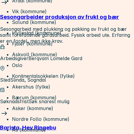
Årdal (kommune)
Vik (kommune)
Sesongarbeider produksjon av frukt og bær
Solund (kommune)
Sesongarbeid med plukking og pakking av frukt og bær
Hyllestad (kommune)
samt forefallende gårdsarbeid. Fysisk arbeid ute. Erfaring
er en fordel, men ikke krav.
Fjaler (kommune)
Askvoll (kommune)
Arbeidsgiver
Berqvam Lomelde Gard
Oslo
Kontinentalsokkelen (fylke)
Sted
Slinda, Sogndal
Akershus (fylke)
Bærum (kommune)
Søknadsfrist
Søk snarest mulig
Asker (kommune)
Nordre Follo (kommune)
Barista, Hev Ringebu
Ås (kommune)