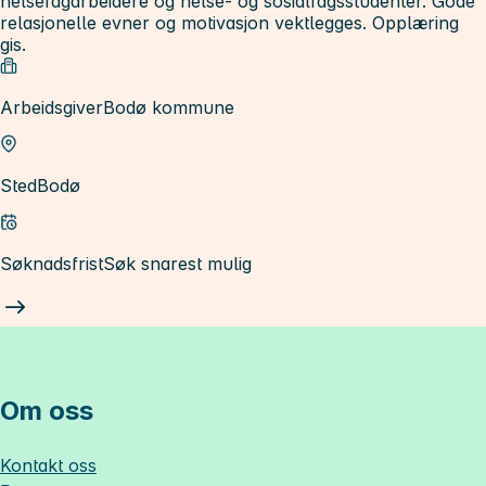
helsefagarbeidere og helse- og sosialfagsstudenter. Gode
relasjonelle evner og motivasjon vektlegges. Opplæring
gis.
Arbeidsgiver
Bodø kommune
Sted
Bodø
Søknadsfrist
Søk snarest mulig
Om oss
Kontakt oss