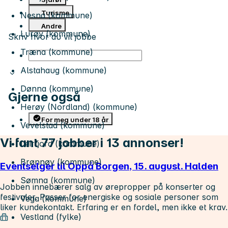
Turisme
Nesna (kommune)
Andre
Lurøy (kommune)
Skriv hvor du vil jobbe
Træna (kommune)
Alstahaug (kommune)
Dønna (kommune)
Gjerne også
Herøy (Nordland) (kommune)
For meg under 18 år
Vevelstad (kommune)
Vi fant 77 jobber i 13 annonser!
Leirfjord (kommune)
Brønnøy (kommune)
Eventselger til Oppå Borgen, 15. august. Halden
Sømna (kommune)
Jobben innebærer salg av ørepropper på konserter og
festivaler. Passer for energiske og sosiale personer som
Vega (kommune)
liker kundekontakt. Erfaring er en fordel, men ikke et krav.
Vestland (fylke)