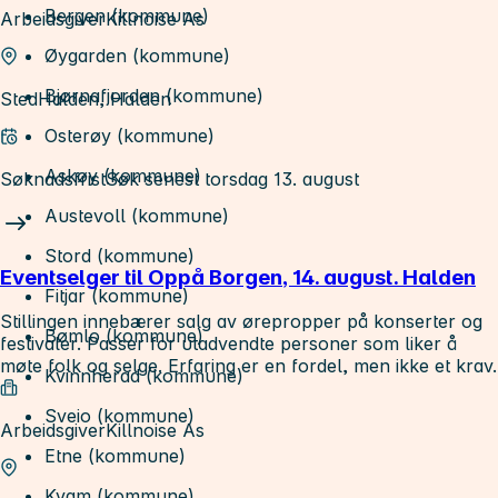
Bergen (kommune)
Arbeidsgiver
Killnoise As
Øygarden (kommune)
Bjørnafjorden (kommune)
Sted
Halden, Halden
Osterøy (kommune)
Askøy (kommune)
Søknadsfrist
Søk senest torsdag 13. august
Austevoll (kommune)
Stord (kommune)
Eventselger til Oppå Borgen, 14. august. Halden
Fitjar (kommune)
Stillingen innebærer salg av ørepropper på konserter og
Bømlo (kommune)
festivaler. Passer for utadvendte personer som liker å
møte folk og selge. Erfaring er en fordel, men ikke et krav.
Kvinnherad (kommune)
Sveio (kommune)
Arbeidsgiver
Killnoise As
Etne (kommune)
Kvam (kommune)