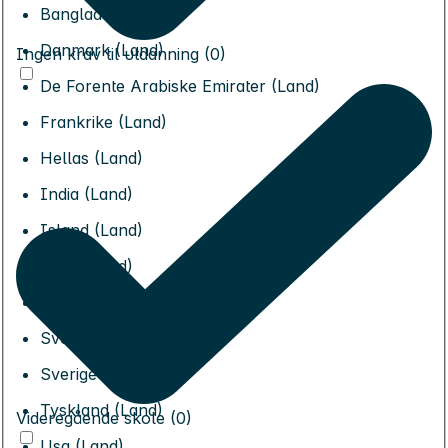
Bangladesh (Land)
Danmark (Land)
Ingen krav til utdanning (0)
De Forente Arabiske Emirater (Land)
Frankrike (Land)
Hellas (Land)
India (Land)
Island (Land)
Italia (Land)
Spania (Land)
Sveits (Land)
Sverige (Land)
Tyskland (Land)
Videregående skole (0)
Usa (Land)