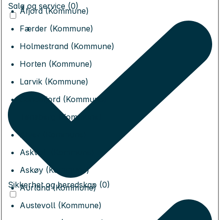
Salg og service (0)
Åfjord (Kommune)
Færder (Kommune)
Holmestrand (Kommune)
Horten (Kommune)
Larvik (Kommune)
Sandefjord (Kommune)
Tønsberg (Kommune)
Alver (Kommune)
Askvoll (Kommune)
Askøy (Kommune)
Sikkerhet og beredskap (0)
Aurland (Kommune)
Austevoll (Kommune)