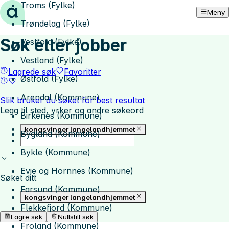
Troms (Fylke)
Hopp til innhold
Meny
Trøndelag (Fylke)
Søk etter jobber
Vestfold (Fylke)
Vestland (Fylke)
Lagrede søk
Favoritter
Østfold (Fylke)
Arendal (Kommune)
Slik bruker du søket for best resultat
Legg til sted, yrker og andre søkeord
Birkenes (Kommune)
kongsvinger langelandhjemmet
Bygland (Kommune)
Bykle (Kommune)
Evje og Hornnes (Kommune)
Søket ditt
Farsund (Kommune)
kongsvinger langelandhjemmet
Flekkefjord (Kommune)
Lagre søk
Nullstill søk
Froland (Kommune)