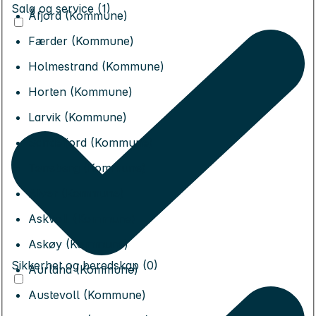
Salg og service (1)
Åfjord (Kommune)
Færder (Kommune)
Holmestrand (Kommune)
Horten (Kommune)
Larvik (Kommune)
Sandefjord (Kommune)
Tønsberg (Kommune)
Alver (Kommune)
Askvoll (Kommune)
Askøy (Kommune)
Sikkerhet og beredskap (0)
Aurland (Kommune)
Austevoll (Kommune)