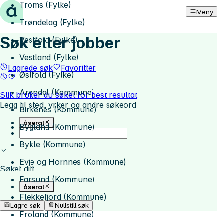
Troms (Fylke)
Hopp til innhold
Meny
Trøndelag (Fylke)
Søk etter jobber
Vestfold (Fylke)
Vestland (Fylke)
Lagrede søk
Favoritter
Østfold (Fylke)
Arendal (Kommune)
Slik bruker du søket for best resultat
Legg til sted, yrker og andre søkeord
Birkenes (Kommune)
åseral
Bygland (Kommune)
Bykle (Kommune)
Evje og Hornnes (Kommune)
Søket ditt
Farsund (Kommune)
åseral
Flekkefjord (Kommune)
Lagre søk
Nullstill søk
Froland (Kommune)