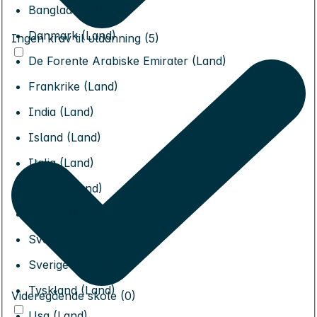
Bangladesh (Land)
Danmark (Land)
Ingen krav til utdanning (5)
De Forente Arabiske Emirater (Land)
Frankrike (Land)
India (Land)
Island (Land)
Italia (Land)
Kuwait (Land)
Spania (Land)
Sveits (Land)
Sverige (Land)
Tyskland (Land)
Videregående skole (0)
Usa (Land)