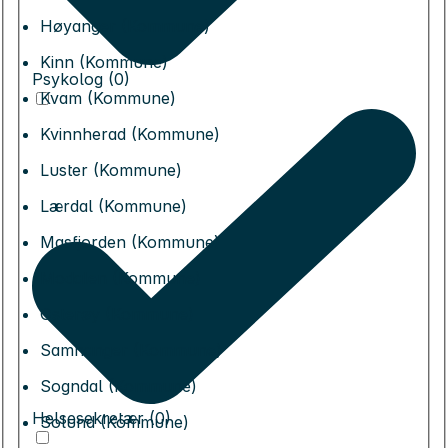
Høyanger (Kommune)
Kinn (Kommune)
Psykolog (0)
Kvam (Kommune)
Kvinnherad (Kommune)
Luster (Kommune)
Lærdal (Kommune)
Masfjorden (Kommune)
Modalen (Kommune)
Osterøy (Kommune)
Samnanger (Kommune)
Sogndal (Kommune)
Helsesekretær (0)
Solund (Kommune)