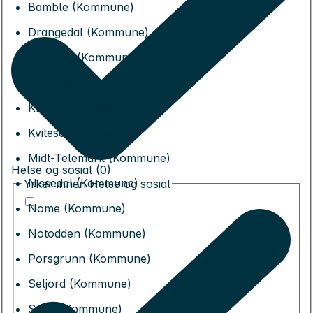
Bamble (Kommune)
Drangedal (Kommune)
Fyresdal (Kommune)
Hjartdal (Kommune)
Kragerø (Kommune)
Kviteseid (Kommune)
Midt-Telemark (Kommune)
Helse og sosial (0)
Nissedal (Kommune)
Yrker innen Helse og sosial
Nome (Kommune)
Notodden (Kommune)
Porsgrunn (Kommune)
Seljord (Kommune)
Siljan (Kommune)