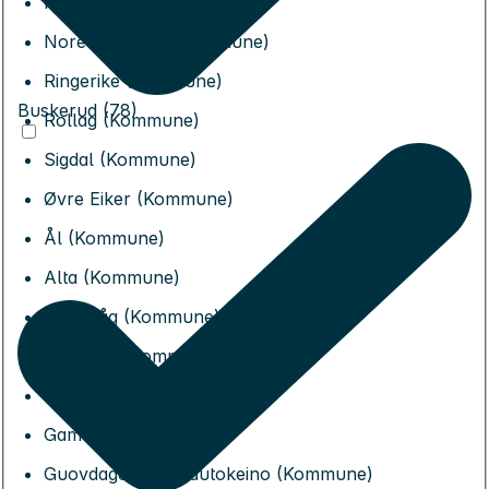
Nesbyen (Kommune)
Nore og Uvdal (Kommune)
Ringerike (Kommune)
Buskerud (78)
Rollag (Kommune)
Sigdal (Kommune)
Øvre Eiker (Kommune)
Ål (Kommune)
Alta (Kommune)
Berlevåg (Kommune)
Båtsfjord (Kommune)
Deatnu Tana (Kommune)
Gamvik (Kommune)
Guovdageaidnu Kautokeino (Kommune)