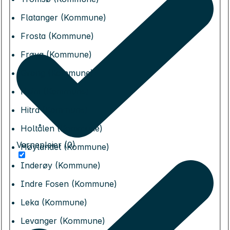
Flatanger (Kommune)
Frosta (Kommune)
Frøya (Kommune)
Grong (Kommune)
Heim (Kommune)
Hitra (Kommune)
Holtålen (Kommune)
Vernepleier (0)
Høylandet (Kommune)
Inderøy (Kommune)
Indre Fosen (Kommune)
Leka (Kommune)
Levanger (Kommune)