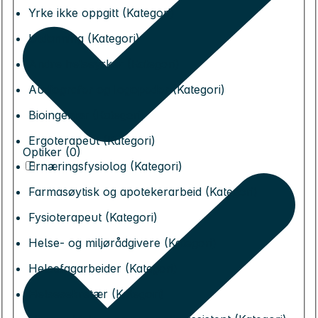
Yrke ikke oppgitt (Kategori)
Utdanning (Kategori)
Andre helseyrker (Kategori)
Audiografer og logopeder (Kategori)
Bioingeniør (Kategori)
Ergoterapeut (Kategori)
Optiker (0)
Ernæringsfysiolog (Kategori)
Farmasøytisk og apotekerarbeid (Kategori)
Fysioterapeut (Kategori)
Helse- og miljørådgivere (Kategori)
Helsefagarbeider (Kategori)
Helsesekretær (Kategori)