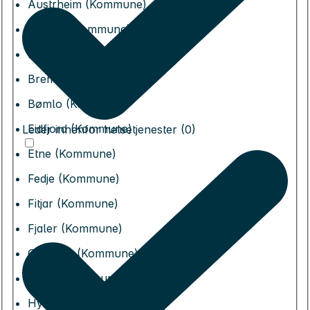
Austrheim (Kommune)
Bergen (Kommune)
Bjørnafjorden (Kommune)
Bremanger (Kommune)
Bømlo (Kommune)
Eidfjord (Kommune)
Leder innenfor helsetjenester (0)
Etne (Kommune)
Fedje (Kommune)
Fitjar (Kommune)
Fjaler (Kommune)
Gloppen (Kommune)
Gulen (Kommune)
Hyllestad (Kommune)