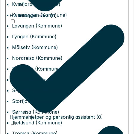
Kvæfjord (Kommune)
Kvænangen (Kommune)
Helsefagarbeider (0)
Lavangen (Kommune)
Lyngen (Kommune)
Målselv (Kommune)
Nordreisa (Kommune)
Salangen (Kommune)
Senja (Kommune)
Skjervøy (Kommune)
Storfjord (Kommune)
Sørreisa (Kommune)
Hjemmehjelper og personlig assistent (0)
Tjeldsund (Kommune)
Tromsø (Kommune)