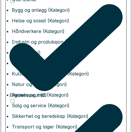
Bygg og anlegg (Kategori)
Helse og sosial (Kategori)
Håndverkere (Kategori)
Industri og produksjon (Kategori)
IT (Kategori)
Kontor og økonomi (Kategori)
Kultur og kreative yrker (Kategori)
Natur og miljø (Kategori)
Reiseliv og mat (Kategori)
Ergoterapeut (0)
Salg og service (Kategori)
Sikkerhet og beredskap (Kategori)
Transport og lager (Kategori)