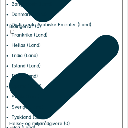
Bangladesh (Land)
Danmark (Land)
De Forente Arabiske Emirater (Land)
Bioingeniør (0)
Frankrike (Land)
Hellas (Land)
India (Land)
Island (Land)
Italia (Land)
Spania (Land)
Sveits (Land)
Sverige (Land)
Tyskland (Land)
Helse- og miljørådgivere (0)
Usa (Land)