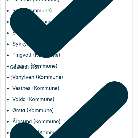
Sula (Kommune)
Sunndal (Kommune)
Surnadal (Kommune)
Sykkylven (Kommune)
Tingvoll (Kommune)
Ulstein (Kommune)
Gausdal (13)
Vanylven (Kommune)
Vestnes (Kommune)
Volda (Kommune)
Ørsta (Kommune)
Ålesund (Kommune)
Alstahaug (Kommune)