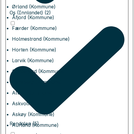
Ørland (Kommune)
Os (Innlandet) (2)
Åfjord (Kommune)
Færder (Kommune)
Holmestrand (Kommune)
Horten (Kommune)
Larvik (Kommune)
Sandefjord (Kommune)
Tønsberg (Kommune)
Alver (Kommune)
Askvoll (Kommune)
Askøy (Kommune)
Rendalen (5)
Aurland (Kommune)