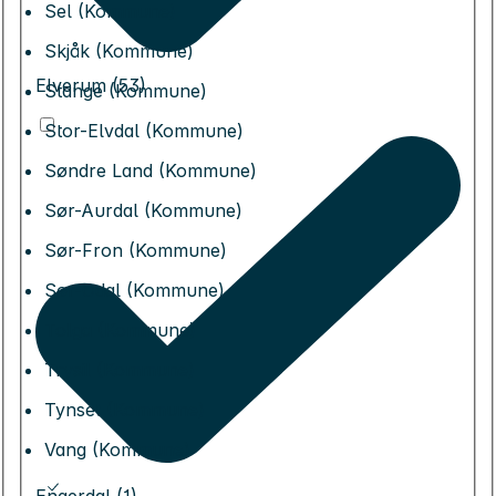
Sel (Kommune)
Skjåk (Kommune)
Elverum (53)
Stange (Kommune)
Stor-Elvdal (Kommune)
Søndre Land (Kommune)
Sør-Aurdal (Kommune)
Sør-Fron (Kommune)
Sør-Odal (Kommune)
Tolga (Kommune)
Trysil (Kommune)
Tynset (Kommune)
Vang (Kommune)