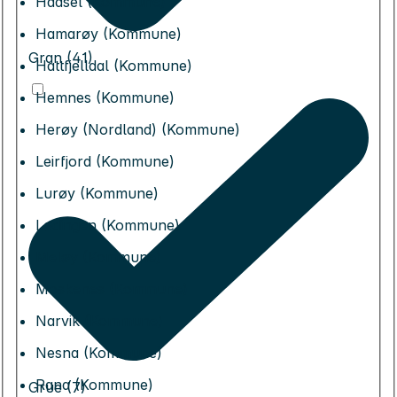
Hadsel (Kommune)
Hamarøy (Kommune)
Gran (41)
Hattfjelldal (Kommune)
Hemnes (Kommune)
Herøy (Nordland) (Kommune)
Leirfjord (Kommune)
Lurøy (Kommune)
Lødingen (Kommune)
Meløy (Kommune)
Moskenes (Kommune)
Narvik (Kommune)
Nesna (Kommune)
Rana (Kommune)
Grue (7)