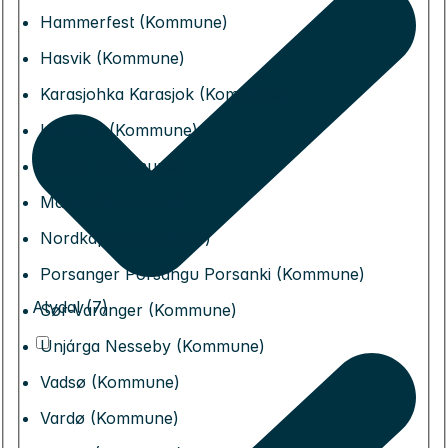
Hammerfest (Kommune)
Hasvik (Kommune)
Karasjohka Karasjok (Kommune)
Lebesby (Kommune)
Loppa (Kommune)
Måsøy (Kommune)
Nordkapp (Kommune)
Porsanger Porsángu Porsanki (Kommune)
Alvdal (7)
Sør-Varanger (Kommune)
Unjárga Nesseby (Kommune)
Vadsø (Kommune)
Vardø (Kommune)