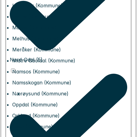
Levanger (Kommune)
Lierne (Kommune)
Malvik (Kommune)
Melhus (Kommune)
Meråker (Kommune)
Nord-Odal (5)
Midtre Gauldal (Kommune)
Namsos (Kommune)
Namsskogan (Kommune)
Nærøysund (Kommune)
Oppdal (Kommune)
Orkland (Kommune)
Osen (Kommune)