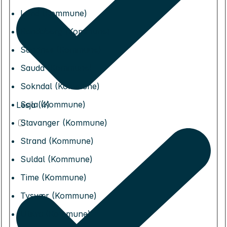
Lund (Kommune)
Randaberg (Kommune)
Sandnes (Kommune)
Sauda (Kommune)
Sokndal (Kommune)
Sola (Kommune)
Lesja (4)
Stavanger (Kommune)
Strand (Kommune)
Suldal (Kommune)
Time (Kommune)
Tysvær (Kommune)
Utsira (Kommune)