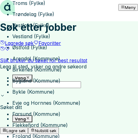
Troms (Fylke)
Hopp til innhold
Meny
Trøndelag (Fylke)
Søk etter jobber
Vestfold (Fylke)
Vestland (Fylke)
Lagrede søk
Favoritter
Østfold (Fylke)
Arendal (Kommune)
Slik bruker du søket for best resultat
Legg til sted, yrker og andre søkeord
Birkenes (Kommune)
Vang
Bygland (Kommune)
Bykle (Kommune)
Evje og Hornnes (Kommune)
Søket ditt
Farsund (Kommune)
Vang
Flekkefjord (Kommune)
Lagre søk
Nullstill søk
Froland (Kommune)