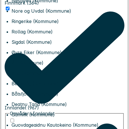
Nesbyen (Kommune)
Finnmark (364)
Nore og Uvdal (Kommune)
Ringerike (Kommune)
Rollag (Kommune)
Sigdal (Kommune)
Øvre Eiker (Kommune)
Ål (Kommune)
Alta (Kommune)
Berlevåg (Kommune)
Båtsfjord (Kommune)
Deatnu Tana (Kommune)
Innlandet (967)
Områder i Innlandet
Gamvik (Kommune)
Guovdageaidnu Kautokeino (Kommune)