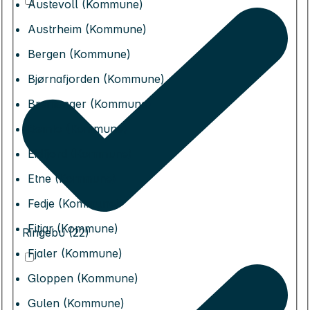
Austevoll (Kommune)
Austrheim (Kommune)
Bergen (Kommune)
Bjørnafjorden (Kommune)
Bremanger (Kommune)
Bømlo (Kommune)
Eidfjord (Kommune)
Etne (Kommune)
Fedje (Kommune)
Fitjar (Kommune)
Ringebu (22)
Fjaler (Kommune)
Gloppen (Kommune)
Gulen (Kommune)