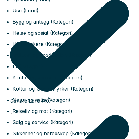
Usa (Land)
Bygg og anlegg (Kategori)
Helse og sosial (Kategori)
Håndverkere (Kategori)
Industri og produksjon (Kategori)
IT (Kategori)
Kontor og økonomi (Kategori)
Kultur og kreative yrker (Kategori)
Natur og miljø (Kategori)
Søndre Land (10)
Reiseliv og mat (Kategori)
Salg og service (Kategori)
Sikkerhet og beredskap (Kategori)