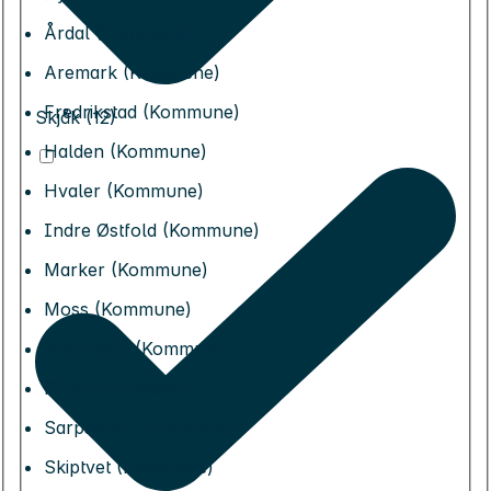
Årdal (Kommune)
Aremark (Kommune)
Fredrikstad (Kommune)
Skjåk (12)
Halden (Kommune)
Hvaler (Kommune)
Indre Østfold (Kommune)
Marker (Kommune)
Moss (Kommune)
Rakkestad (Kommune)
Råde (Kommune)
Sarpsborg (Kommune)
Skiptvet (Kommune)