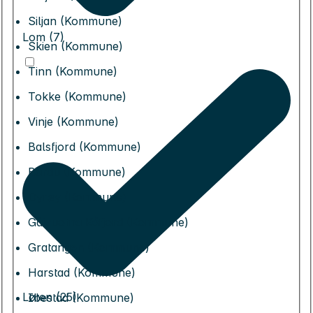
Siljan (Kommune)
Lom (7)
Skien (Kommune)
Tinn (Kommune)
Tokke (Kommune)
Vinje (Kommune)
Balsfjord (Kommune)
Bardu (Kommune)
Dyrøy (Kommune)
Gáivuotna Kåfjord (Kommune)
Gratangen (Kommune)
Harstad (Kommune)
Løten (25)
Ibestad (Kommune)