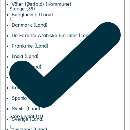
Våler (Østfold) (Kommune)
Stange (39)
Bangladesh (Land)
Danmark (Land)
De Forente Arabiske Emirater (Land)
Frankrike (Land)
India (Land)
Island (Land)
Italia (Land)
Kuwait (Land)
Spania (Land)
Sveits (Land)
Stor-Elvdal (11)
Sverige (Land)
Tyskland (Land)