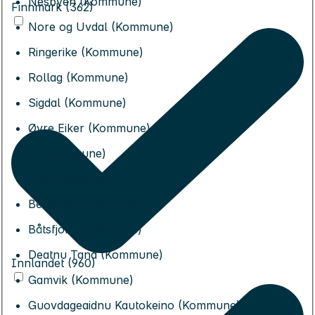
Nesbyen (Kommune)
Finnmark (362)
Nore og Uvdal (Kommune)
Ringerike (Kommune)
Rollag (Kommune)
Sigdal (Kommune)
Øvre Eiker (Kommune)
Ål (Kommune)
Alta (Kommune)
Berlevåg (Kommune)
Båtsfjord (Kommune)
Deatnu Tana (Kommune)
Innlandet (960)
Gamvik (Kommune)
Guovdageaidnu Kautokeino (Kommune)