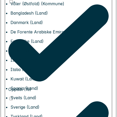
Våler (Østfold) (Kommune)
Bangladesh (Land)
Danmark (Land)
De Forente Arabiske Emirater (Land)
Frankrike (Land)
India (Land)
Island (Land)
Italia (Land)
Kuwait (Land)
Spania (Land)
Oppdal (15)
Sveits (Land)
Sverige (Land)
Tyskland (Land)