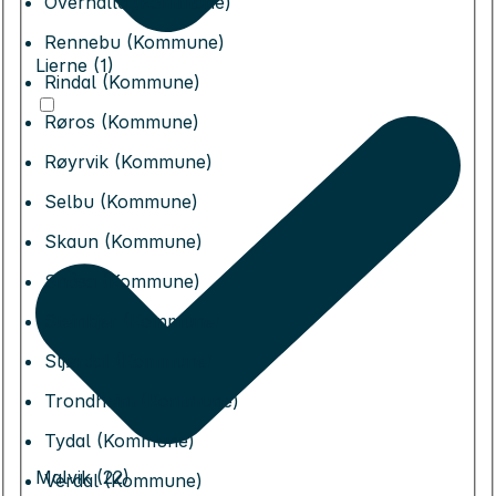
Overhalla (Kommune)
Rennebu (Kommune)
Lierne (1)
Rindal (Kommune)
Røros (Kommune)
Røyrvik (Kommune)
Selbu (Kommune)
Skaun (Kommune)
Snåsa (Kommune)
Steinkjer (Kommune)
Stjørdal (Kommune)
Trondheim (Kommune)
Tydal (Kommune)
Malvik (22)
Verdal (Kommune)