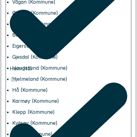
Vågan (Kommune)
Øksnes (Kommune)
Bjerkreim (Kommune)
Bokn (Kommune)
Eigersund (Kommune)
Gjesdal (Kommune)
Haugesund (Kommune)
Heim (13)
Hjelmeland (Kommune)
Hå (Kommune)
Karmøy (Kommune)
Klepp (Kommune)
Kvitsøy (Kommune)
Lund (Kommune)