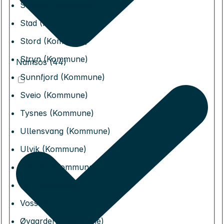
Solund (Kommune)
Stad (Kommune)
Stord (Kommune)
Stryn (Kommune)
Namsos (44)
Sunnfjord (Kommune)
Sveio (Kommune)
Tysnes (Kommune)
Ullensvang (Kommune)
Ulvik (Kommune)
Vaksdal (Kommune)
Vik (Kommune)
Voss (Kommune)
Øygarden (Kommune)