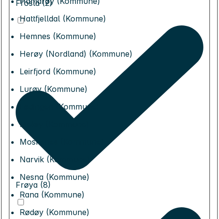
Hamarøy (Kommune)
Frosta (2)
Hattfjelldal (Kommune)
Hemnes (Kommune)
Herøy (Nordland) (Kommune)
Leirfjord (Kommune)
Lurøy (Kommune)
Lødingen (Kommune)
Meløy (Kommune)
Moskenes (Kommune)
Narvik (Kommune)
Nesna (Kommune)
Frøya (8)
Rana (Kommune)
Rødøy (Kommune)