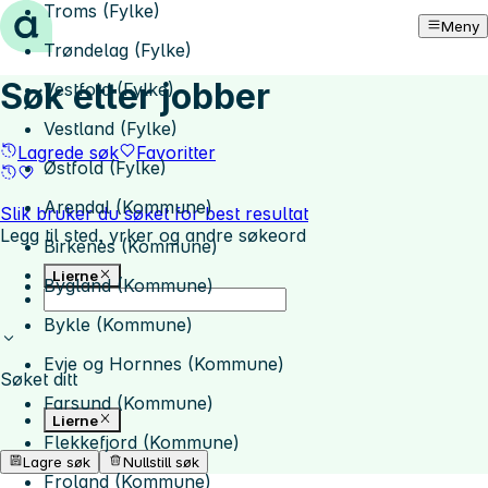
Troms (Fylke)
Hopp til innhold
Meny
Trøndelag (Fylke)
Søk etter jobber
Vestfold (Fylke)
Vestland (Fylke)
Lagrede søk
Favoritter
Østfold (Fylke)
Arendal (Kommune)
Slik bruker du søket for best resultat
Legg til sted, yrker og andre søkeord
Birkenes (Kommune)
Lierne
Bygland (Kommune)
Bykle (Kommune)
Evje og Hornnes (Kommune)
Søket ditt
Farsund (Kommune)
Lierne
Flekkefjord (Kommune)
Lagre søk
Nullstill søk
Froland (Kommune)