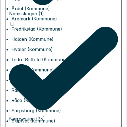
Årdal (Kommune)
Namsskogan (1)
Aremark (Kommune)
Fredrikstad (Kommune)
Halden (Kommune)
Hvaler (Kommune)
Indre Østfold (Kommune)
Marker (Kommune)
Moss (Kommune)
Rakkestad (Kommune)
Råde (Kommune)
Sarpsborg (Kommune)
Nærøysund (36)
Skiptvet (Kommune)