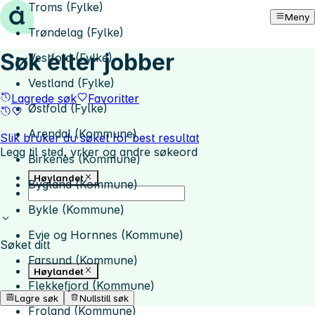
Troms (Fylke)
Hopp til innhold
Meny
Trøndelag (Fylke)
Søk etter jobber
Vestfold (Fylke)
Vestland (Fylke)
Lagrede søk
Favoritter
Østfold (Fylke)
Arendal (Kommune)
Slik bruker du søket for best resultat
Legg til sted, yrker og andre søkeord
Birkenes (Kommune)
Høylandet
Bygland (Kommune)
Bykle (Kommune)
Evje og Hornnes (Kommune)
Søket ditt
Farsund (Kommune)
Høylandet
Flekkefjord (Kommune)
Lagre søk
Nullstill søk
Froland (Kommune)