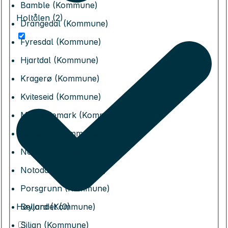
Bamble (Kommune)
Holtålen (2)
Drangedal (Kommune)
Fyresdal (Kommune)
Hjartdal (Kommune)
Kragerø (Kommune)
Kviteseid (Kommune)
Midt-Telemark (Kommune)
Nissedal (Kommune)
Nome (Kommune)
Notodden (Kommune)
Porsgrunn (Kommune)
Seljord (Kommune)
Høylandet (0)
Siljan (Kommune)