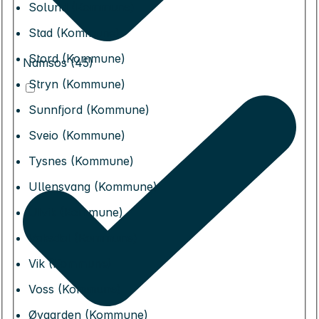
Solund (Kommune)
Stad (Kommune)
Stord (Kommune)
Namsos (45)
Stryn (Kommune)
Sunnfjord (Kommune)
Sveio (Kommune)
Tysnes (Kommune)
Ullensvang (Kommune)
Ulvik (Kommune)
Vaksdal (Kommune)
Vik (Kommune)
Voss (Kommune)
Øygarden (Kommune)