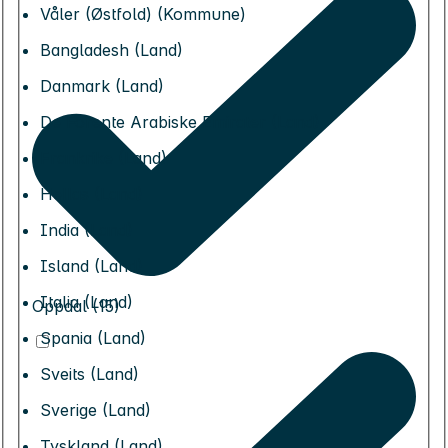
Våler (Østfold) (Kommune)
Bangladesh (Land)
Danmark (Land)
De Forente Arabiske Emirater (Land)
Frankrike (Land)
Hellas (Land)
India (Land)
Island (Land)
Italia (Land)
Oppdal (15)
Spania (Land)
Sveits (Land)
Sverige (Land)
Tyskland (Land)