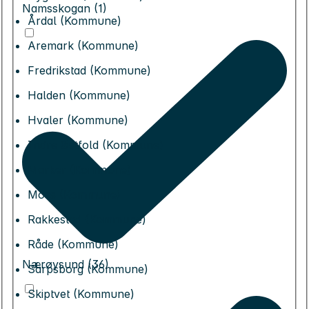
Namsskogan (1)
Årdal (Kommune)
Aremark (Kommune)
Fredrikstad (Kommune)
Halden (Kommune)
Hvaler (Kommune)
Indre Østfold (Kommune)
Marker (Kommune)
Moss (Kommune)
Rakkestad (Kommune)
Råde (Kommune)
Nærøysund (36)
Sarpsborg (Kommune)
Skiptvet (Kommune)