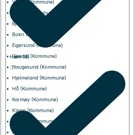
Vågan (Kommune)
Øksnes (Kommune)
Bjerkreim (Kommune)
Bokn (Kommune)
Eigersund (Kommune)
Gjesdal (Kommune)
Heim (8)
Haugesund (Kommune)
Hjelmeland (Kommune)
Hå (Kommune)
Karmøy (Kommune)
Klepp (Kommune)
Kvitsøy (Kommune)
Lund (Kommune)