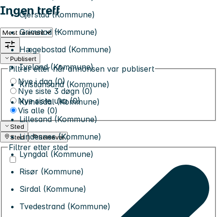
Ingen treff
Gjerstad (Kommune)
Grimstad (Kommune)
Sorter etter
Hægebostad (Kommune)
Publisert
Iveland (Kommune)
Filtrer etter når annonsen var publisert
Nye i dag (0)
Kristiansand (Kommune)
Nye siste 3 døgn (0)
Nye siste uka (0)
Kvinesdal (Kommune)
Vis alle (
0
)
Lillesand (Kommune)
Sted
Lindesnes (Kommune)
Sted
Reisevei
Filtrer etter sted
Lyngdal (Kommune)
Risør (Kommune)
Sirdal (Kommune)
Tvedestrand (Kommune)