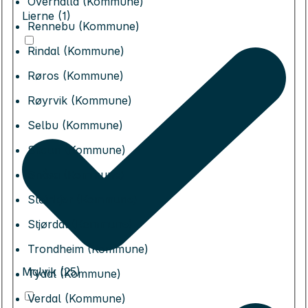
Overhalla (Kommune)
Lierne (1)
Rennebu (Kommune)
Rindal (Kommune)
Røros (Kommune)
Røyrvik (Kommune)
Selbu (Kommune)
Skaun (Kommune)
Snåsa (Kommune)
Steinkjer (Kommune)
Stjørdal (Kommune)
Trondheim (Kommune)
Malvik (25)
Tydal (Kommune)
Verdal (Kommune)