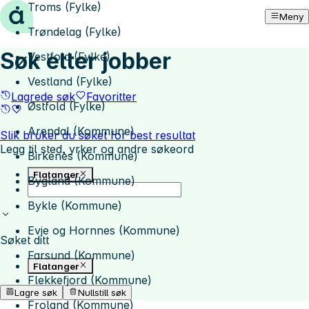
Troms (Fylke)
Hopp til innhold
Meny
Trøndelag (Fylke)
Søk etter jobber
Vestfold (Fylke)
Vestland (Fylke)
Lagrede søk
Favoritter
Østfold (Fylke)
Arendal (Kommune)
Slik bruker du søket for best resultat
Legg til sted, yrker og andre søkeord
Birkenes (Kommune)
Flatanger
Bygland (Kommune)
Bykle (Kommune)
Evje og Hornnes (Kommune)
Søket ditt
Farsund (Kommune)
Flatanger
Flekkefjord (Kommune)
Lagre søk
Nullstill søk
Froland (Kommune)