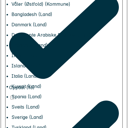
Våler (Østfold) (Kommune)
Bangladesh (Land)
Danmark (Land)
De Forente Arabiske Emirater (Land)
Frankrike (Land)
India (Land)
Island (Land)
Italia (Land)
Kuwait (Land)
Oppdal (13)
Spania (Land)
Sveits (Land)
Sverige (Land)
Tyskland (Land)