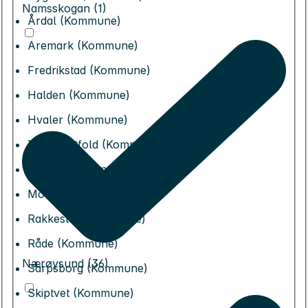
Namsskogan (1)
Årdal (Kommune)
Aremark (Kommune)
Fredrikstad (Kommune)
Halden (Kommune)
Hvaler (Kommune)
Indre Østfold (Kommune)
Marker (Kommune)
Moss (Kommune)
Rakkestad (Kommune)
Råde (Kommune)
Nærøysund (36)
Sarpsborg (Kommune)
Skiptvet (Kommune)