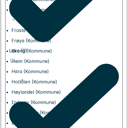
Flatanger (Kommune)
Frosta (Kommune)
Frøya (Kommune)
Leka (0)
Grong (Kommune)
Heim (Kommune)
Hitra (Kommune)
Holtålen (Kommune)
Høylandet (Kommune)
Inderøy (Kommune)
Indre Fosen (Kommune)
Leka (Kommune)