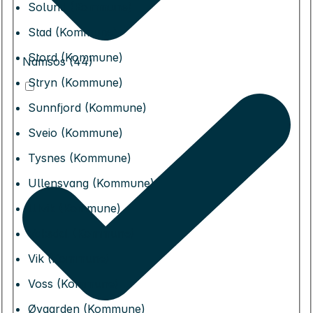
Solund (Kommune)
Stad (Kommune)
Stord (Kommune)
Namsos (44)
Stryn (Kommune)
Sunnfjord (Kommune)
Sveio (Kommune)
Tysnes (Kommune)
Ullensvang (Kommune)
Ulvik (Kommune)
Vaksdal (Kommune)
Vik (Kommune)
Voss (Kommune)
Øygarden (Kommune)