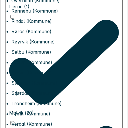
Overhalla (Kommune)
Lierne (1)
Rennebu (Kommune)
Rindal (Kommune)
Røros (Kommune)
Røyrvik (Kommune)
Selbu (Kommune)
Skaun (Kommune)
Snåsa (Kommune)
Steinkjer (Kommune)
Stjørdal (Kommune)
Trondheim (Kommune)
Malvik (20)
Tydal (Kommune)
Verdal (Kommune)