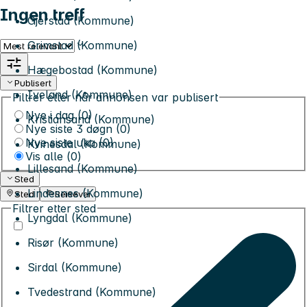
Ingen treff
Gjerstad (Kommune)
Grimstad (Kommune)
Sorter etter
Hægebostad (Kommune)
Publisert
Iveland (Kommune)
Filtrer etter når annonsen var publisert
Nye i dag (0)
Kristiansand (Kommune)
Nye siste 3 døgn (0)
Nye siste uka (0)
Kvinesdal (Kommune)
Vis alle (
0
)
Lillesand (Kommune)
Sted
Lindesnes (Kommune)
Sted
Reisevei
Filtrer etter sted
Lyngdal (Kommune)
Risør (Kommune)
Sirdal (Kommune)
Tvedestrand (Kommune)