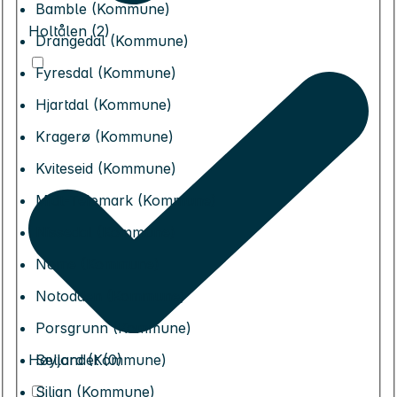
Bamble (Kommune)
Holtålen (2)
Drangedal (Kommune)
Fyresdal (Kommune)
Hjartdal (Kommune)
Kragerø (Kommune)
Kviteseid (Kommune)
Midt-Telemark (Kommune)
Nissedal (Kommune)
Nome (Kommune)
Notodden (Kommune)
Porsgrunn (Kommune)
Seljord (Kommune)
Høylandet (0)
Siljan (Kommune)