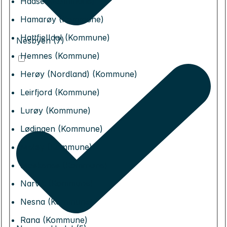
Hadsel (Kommune)
Hamarøy (Kommune)
Hattfjelldal (Kommune)
Nesbyen (7)
Hemnes (Kommune)
Herøy (Nordland) (Kommune)
Leirfjord (Kommune)
Lurøy (Kommune)
Lødingen (Kommune)
Meløy (Kommune)
Moskenes (Kommune)
Narvik (Kommune)
Nesna (Kommune)
Rana (Kommune)