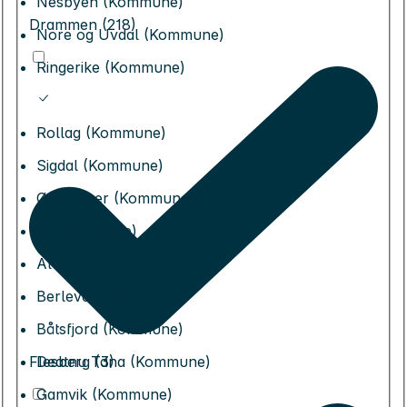
Nesbyen (Kommune)
Drammen (218)
Nore og Uvdal (Kommune)
Ringerike (Kommune)
Rollag (Kommune)
Sigdal (Kommune)
Øvre Eiker (Kommune)
Ål (Kommune)
Alta (Kommune)
Berlevåg (Kommune)
Båtsfjord (Kommune)
Deatnu Tana (Kommune)
Flesberg (3)
Gamvik (Kommune)