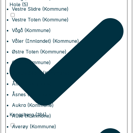
Hole (5)
Vestre Slidre (Kommune)
Vestre Toten (Kommune)
Vågå (Kommune)
Våler (Innlandet) (Kommune)
Østre Toten (Kommune)
Øyer (Kommune)
Øystre Slidre (Kommune)
Åmot (Kommune)
Åsnes (Kommune)
Aukra (Kommune)
Kongsberg (186)
Aure (Kommune)
Averøy (Kommune)