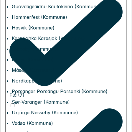
Guovdageaidnu Kautokeino (Kommune)
Hammerfest (Kommune)
Hasvik (Kommune)
Karasjohka Karasjok (Kommune)
Lebesby (Kommune)
Loppa (Kommune)
Måsøy (Kommune)
Nordkapp (Kommune)
Porsanger Porsángu Porsanki (Kommune)
Flå (7)
Sør-Varanger (Kommune)
Unjárga Nesseby (Kommune)
Vadsø (Kommune)