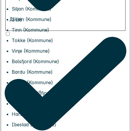
Siljan (Kommune)
Skien (Kommune)
Ål (9)
Tinn (Kommune)
Tokke (Kommune)
Vinje (Kommune)
Balsfjord (Kommune)
Bardu (Kommune)
Dyrøy (Kommune)
Gáivuotna Kåfjord (Kommune)
Gratangen (Kommune)
Harstad (Kommune)
Ibestad (Kommune)