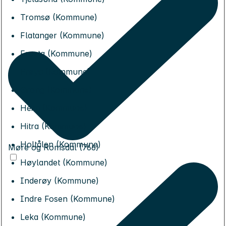
Tromsø (Kommune)
Flatanger (Kommune)
Frosta (Kommune)
Frøya (Kommune)
Grong (Kommune)
Heim (Kommune)
Hitra (Kommune)
Holtålen (Kommune)
Møre og Romsdal (766)
Høylandet (Kommune)
Inderøy (Kommune)
Indre Fosen (Kommune)
Leka (Kommune)