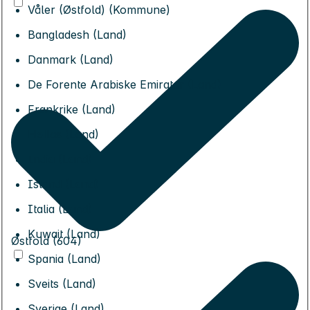
Våler (Østfold) (Kommune)
Bangladesh (Land)
Danmark (Land)
De Forente Arabiske Emirater (Land)
Frankrike (Land)
Hellas (Land)
India (Land)
Island (Land)
Italia (Land)
Kuwait (Land)
Østfold (604)
Spania (Land)
Sveits (Land)
Sverige (Land)