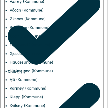
Værøy (Kommune)
Vågan (Kommune)
Øksnes (Kommune)
Bjerkreim (Kommune)
Bokn (Kommune)
Eigersund (Kommune)
Gjesdal (Kommune)
Haugesund (Kommune)
Hjelmeland (Kommune)
Rollag (1)
Hå (Kommune)
Karmøy (Kommune)
Klepp (Kommune)
Kvitsøy (Kommune)