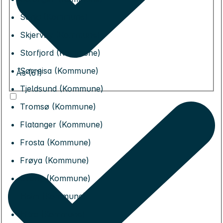
Senja (Kommune)
Skjervøy (Kommune)
Storfjord (Kommune)
Sørreisa (Kommune)
Ås (61)
Tjeldsund (Kommune)
Tromsø (Kommune)
Flatanger (Kommune)
Frosta (Kommune)
Frøya (Kommune)
Grong (Kommune)
Heim (Kommune)
Hitra (Kommune)