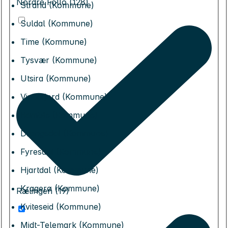
Nordre Follo (128)
Strand (Kommune)
Suldal (Kommune)
Time (Kommune)
Tysvær (Kommune)
Utsira (Kommune)
Vindafjord (Kommune)
Bamble (Kommune)
Drangedal (Kommune)
Fyresdal (Kommune)
Hjartdal (Kommune)
Kragerø (Kommune)
Rælingen (19)
Kviteseid (Kommune)
Midt-Telemark (Kommune)