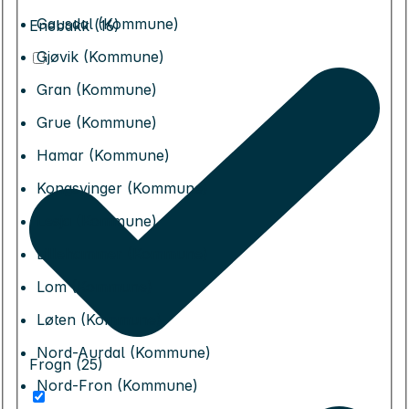
Gausdal (Kommune)
Enebakk (16)
Gjøvik (Kommune)
Gran (Kommune)
Grue (Kommune)
Hamar (Kommune)
Kongsvinger (Kommune)
Lesja (Kommune)
Lillehammer (Kommune)
Lom (Kommune)
Løten (Kommune)
Nord-Aurdal (Kommune)
Frogn (25)
Nord-Fron (Kommune)