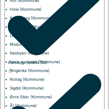
Hol (Kommune)
Hole (Kommune)
Kongsberg (Kommune)
Krødsherad (Kommune)
Lier (Kommune)
Modum (Kommune)
Nesbyen (Kommune)
Nore og Uvdal (Kommune)
Aurskog-Høland (26)
Ringerike (Kommune)
Rollag (Kommune)
Sigdal (Kommune)
Øvre Eiker (Kommune)
Ål (Kommune)