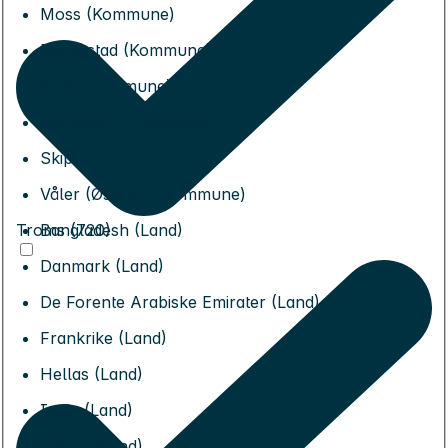
Moss (Kommune)
Rakkestad (Kommune)
Råde (Kommune)
Sarpsborg (Kommune)
Skiptvet (Kommune)
Våler (Østfold) (Kommune)
Troms (720)
Bangladesh (Land)
Danmark (Land)
De Forente Arabiske Emirater (Land)
Frankrike (Land)
Hellas (Land)
India (Land)
Island (Land)