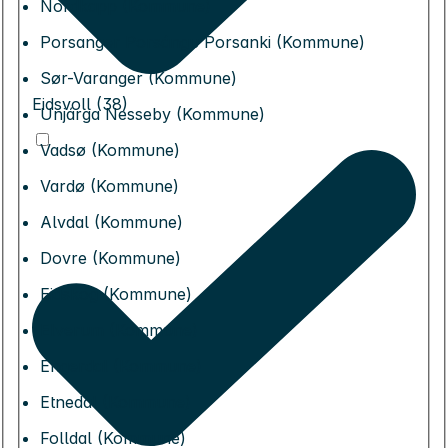
Nordkapp (Kommune)
Porsanger Porsángu Porsanki (Kommune)
Sør-Varanger (Kommune)
Eidsvoll (38)
Unjárga Nesseby (Kommune)
Vadsø (Kommune)
Vardø (Kommune)
Alvdal (Kommune)
Dovre (Kommune)
Eidskog (Kommune)
Elverum (Kommune)
Engerdal (Kommune)
Etnedal (Kommune)
Folldal (Kommune)