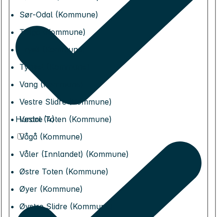
Sør-Odal (Kommune)
Tolga (Kommune)
Trysil (Kommune)
Tynset (Kommune)
Vang (Kommune)
Vestre Slidre (Kommune)
Hurdal (4)
Vestre Toten (Kommune)
Vågå (Kommune)
Våler (Innlandet) (Kommune)
Østre Toten (Kommune)
Øyer (Kommune)
Øystre Slidre (Kommune)