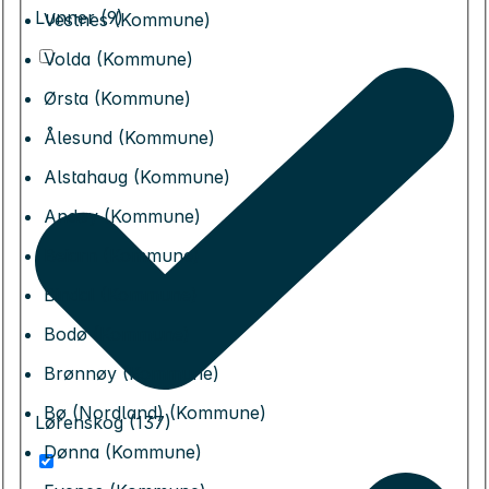
Lunner (9)
Vestnes (Kommune)
Volda (Kommune)
Ørsta (Kommune)
Ålesund (Kommune)
Alstahaug (Kommune)
Andøy (Kommune)
Beiarn (Kommune)
Bindal (Kommune)
Bodø (Kommune)
Brønnøy (Kommune)
Bø (Nordland) (Kommune)
Lørenskog (137)
Dønna (Kommune)