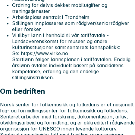
Ordning for delvis dekket mobilutgifter og
treningstjenester
Arbeidsplass sentralt i Trondheim
Stillingen innplasseres som rådgiver/seniorrådgiver
eller forsker
Vi tilbyr lønn i henhold til vår tariffavtale -
Landsoverenskomst for museer og andre
kulturinstitusjoner samt senterets lønnspolitikk:
Se: https://www.virke.no
Startlønn følger lønnsplanen i tariffavtalen. Endelig
årslønn avtales individuelt basert på kandidatens
kompetanse, erfaring og den endelige
stillingsinstruksen.
Om bedriften
Norsk senter for folkemusikk og folkedans er et nasjonalt
fag- og formidlingssenter for folkemusikk og folkedans.
Senteret arbeider med forskning, dokumentasjon, arkiv,
utviklingsarbeid og formidling, og er akkreditert rådgivende
organisasjon for UNESCO innen levende kulturarv.
Senteret samarbeider tett med frivillige organisasjoner,