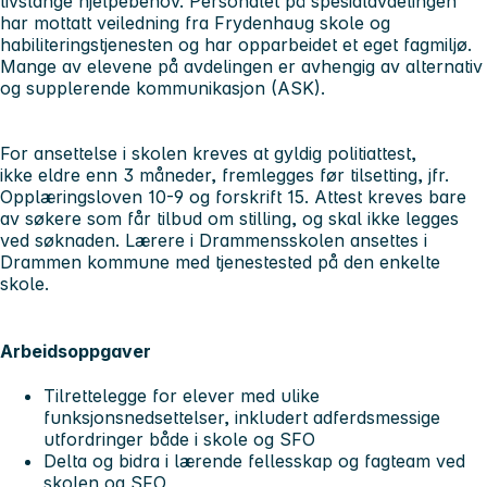
livslange hjelpebehov. Personalet på spesialavdelingen
har mottatt veiledning fra Frydenhaug skole og
habiliteringstjenesten og har opparbeidet et eget fagmiljø.
Mange av elevene på avdelingen er avhengig av alternativ
og supplerende kommunikasjon (ASK).
For ansettelse i skolen kreves at gyldig politiattest,
ikke eldre enn 3 måneder, fremlegges før tilsetting, jfr.
Opplæringsloven 10-9 og forskrift 15. Attest kreves bare
av søkere som får tilbud om stilling, og skal ikke legges
ved søknaden. Lærere i Drammensskolen ansettes i
Drammen kommune med tjenestested på den enkelte
skole.
Arbeidsoppgaver
Tilrettelegge for elever med ulike
funksjonsnedsettelser, inkludert adferdsmessige
utfordringer både i skole og SFO
Delta og bidra i lærende fellesskap og fagteam ved
skolen og SFO