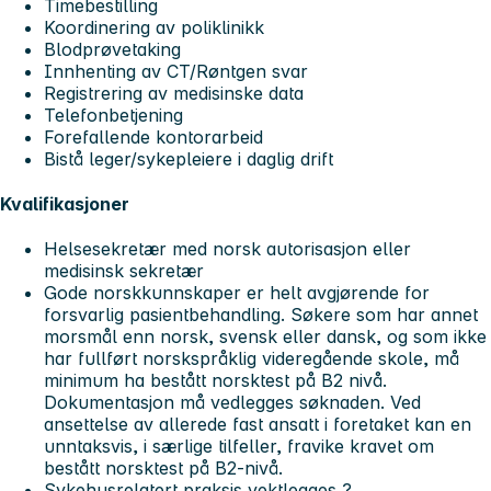
Timebestilling
Koordinering av poliklinikk
Blodprøvetaking
Innhenting av CT/Røntgen svar
Registrering av medisinske data
Telefonbetjening
Forefallende kontorarbeid
Bistå leger/sykepleiere i daglig drift
Kvalifikasjoner
Helsesekretær med norsk autorisasjon eller
medisinsk sekretær
Gode norskkunnskaper er helt avgjørende for
forsvarlig pasientbehandling. Søkere som har annet
morsmål enn norsk, svensk eller dansk, og som ikke
har fullført norskspråklig videregående skole, må
minimum ha bestått norsktest på B2 nivå.
Dokumentasjon må vedlegges søknaden. Ved
ansettelse av allerede fast ansatt i foretaket kan en
unntaksvis, i særlige tilfeller, fravike kravet om
bestått norsktest på B2-nivå.
Sykehusrelatert praksis vektlegges ?