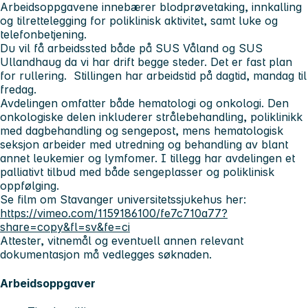
Arbeidsoppgavene innebærer blodprøvetaking, innkalling
og tilrettelegging for poliklinisk aktivitet, samt luke og
telefonbetjening.
Du vil få arbeidssted både på SUS Våland og SUS
Ullandhaug da vi har drift begge steder. Det er fast plan
for rullering. Stillingen har arbeidstid på dagtid, mandag til
fredag.
Avdelingen omfatter både hematologi og onkologi. Den
onkologiske delen inkluderer strålebehandling, poliklinikk
med dagbehandling og sengepost, mens hematologisk
seksjon arbeider med utredning og behandling av blant
annet leukemier og lymfomer. I tillegg har avdelingen et
palliativt tilbud med både sengeplasser og poliklinisk
oppfølging.
Se film om Stavanger universitetssjukehus her:
https://vimeo.com/1159186100/fe7c710a77?
share=copy&fl=sv&fe=ci
Attester, vitnemål og eventuell annen relevant
dokumentasjon må vedlegges søknaden.
Arbeidsoppgaver