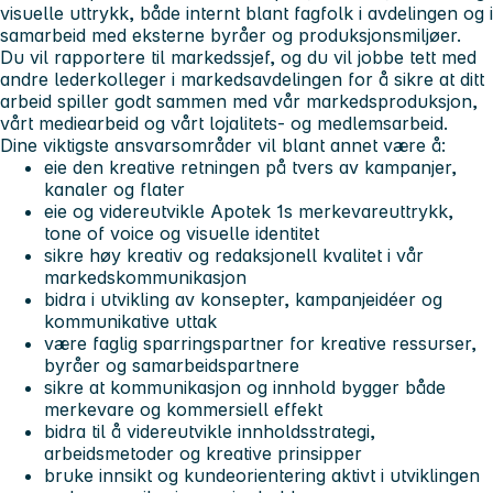
visuelle uttrykk, både internt blant fagfolk i avdelingen og i
samarbeid med eksterne byråer og produksjonsmiljøer.
Du vil rapportere til markedssjef, og du vil jobbe tett med
andre lederkolleger i markedsavdelingen for å sikre at ditt
arbeid spiller godt sammen med vår markedsproduksjon,
vårt mediearbeid og vårt lojalitets- og medlemsarbeid.
Dine viktigste ansvarsområder vil blant annet være å:
eie den kreative retningen på tvers av kampanjer,
kanaler og flater
eie og videreutvikle Apotek 1s merkevareuttrykk,
tone of voice og visuelle identitet
sikre høy kreativ og redaksjonell kvalitet i vår
markedskommunikasjon
bidra i utvikling av konsepter, kampanjeidéer og
kommunikative uttak
være faglig sparringspartner for kreative ressurser,
byråer og samarbeidspartnere
sikre at kommunikasjon og innhold bygger både
merkevare og kommersiell effekt
bidra til å videreutvikle innholdsstrategi,
arbeidsmetoder og kreative prinsipper
bruke innsikt og kundeorientering aktivt i utviklingen