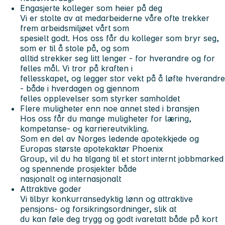
Engasjerte kolleger som heier på deg
Vi er stolte av at medarbeiderne våre ofte trekker
frem arbeidsmiljøet vårt som
spesielt godt. Hos oss får du kolleger som bryr seg,
som er til å stole på, og som
alltid strekker seg litt lenger - for hverandre og for
felles mål. Vi tror på kraften i
fellesskapet, og legger stor vekt på å løfte hverandre
- både i hverdagen og gjennom
felles opplevelser som styrker samholdet
Flere muligheter enn noe annet sted i bransjen
Hos oss får du mange muligheter for læring,
kompetanse- og karriereutvikling.
Som en del av Norges ledende apotekkjede og
Europas største apotekaktør Phoenix
Group, vil du ha tilgang til et stort internt jobbmarked
og spennende prosjekter både
nasjonalt og internasjonalt
Attraktive goder
Vi tilbyr konkurransedyktig lønn og attraktive
pensjons- og forsikringsordninger, slik at
du kan føle deg trygg og godt ivaretatt både på kort