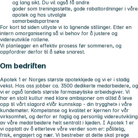
og lang sikt. Du vil også få andre
goder som treningsstøtte, gode rabattordninger i våre
apotek og hos utvalgte
samarbeidspartnere
For kort tid siden utlyste vi to lignende stillinger. Etter en
intern omorganisering så vi behov for å justere og
videreutvikle rollene.
Vi planlegger en effektiv prosess før sommeren, og
oppfordrer derfor til å søke snarest.
Om bedriften
Apotek 1 er Norges største apotekkjede og vi er i stadig
vekst. Hos oss jobber ca. 3500 dedikerte medarbeidere, og
vi er også landets største farmasøytiske arbeidsgiver. Vi
har en stolt kultur med klare ambisjoner om alltid å leve
opp til vårt slagord «Vår kunnskap - din trygghet» i våre
kundemøter. Kompetanse og kvalitet er kjernen for vår
virksomhet, og derfor er faglig og personlig videreutvikling
av våre medarbeidere helt sentralt i kjeden. I Apotek 1 er
vi opptatt av å etterleve våre verdier som er: pålitelig,
frisk, engasjert og nær. Vi bestreber at dette skal prege